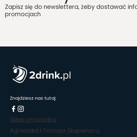
Zapisz się do newslettera, żeby dostawać in
promocjach
Znajdziesz nas tutaj:
Sklep prowadzą
Agnieszka i Tomasz Skupieńscy,