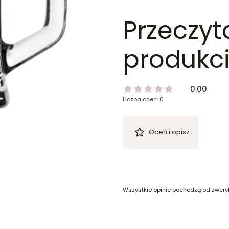
Przeczyt
produkci
0.00
Liczba ocen: 0
Oceń i opisz
Wszystkie opinie pochodzą od zwery