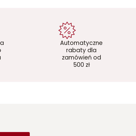
ka
Automatyczne
o
rabaty dla
a
zamówień od
500 zł