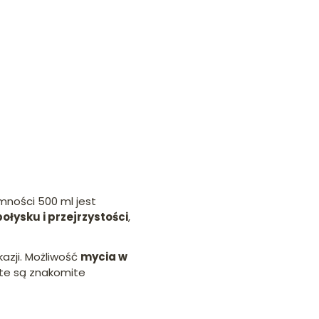
ności 500 ml jest
ołysku i przejrzystości
,
azji. Możliwość
mycia w
 te są znakomite