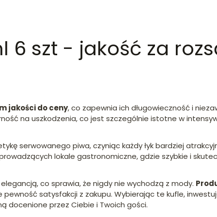
l 6 szt - jakość za roz
m jakości do ceny
, co zapewnia ich długowieczność i niez
rność na uszkodzenia, co jest szczególnie istotne w intens
etykę serwowanego piwa, czyniąc każdy łyk bardziej atrakcy
prowadzących lokale gastronomiczne, gdzie szybkie i skute
z elegancją, co sprawia, że nigdy nie wychodzą z mody.
Produ
e pewność satysfakcji z zakupu. Wybierając te kufle, inwestu
ną docenione przez Ciebie i Twoich gości.