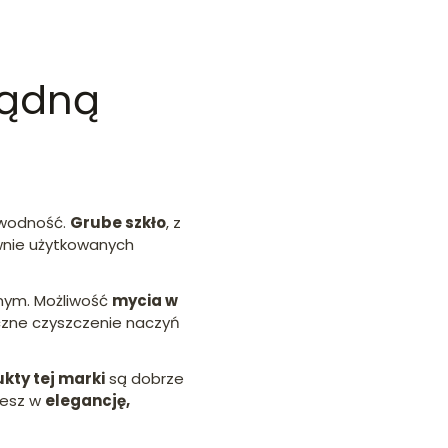
sądną
awodność.
Grube szkło
, z
ywnie użytkowanych
jnym. Możliwość
mycia w
czne czyszczenie naczyń
kty tej marki
są dobrze
jesz w
elegancję,