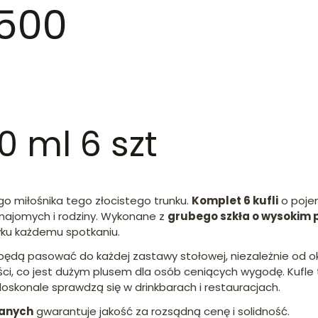
 500
0 ml 6 szt
go miłośnika tego złocistego trunku.
Komplet 6 kufli
o pojem
najomych i rodziny. Wykonane z
grubego szkła o wysokim p
yku każdemu spotkaniu.
 będą pasować do każdej zastawy stołowej, niezależnie od ok
ści, co jest dużym plusem dla osób ceniących wygodę. Kufle
skonale sprawdzą się w drinkbarach i restauracjach.
lanych
gwarantuje jakość za rozsądną cenę i solidność.