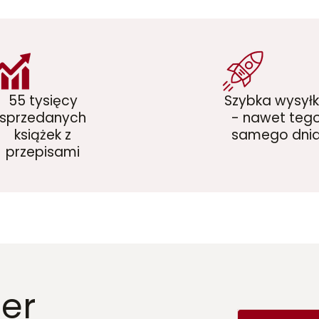
55 tysięcy
Szybka wysył
sprzedanych
- nawet teg
książek z
samego dni
przepisami
er