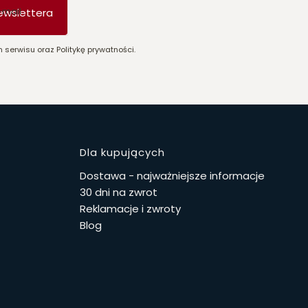
-mail
ewslettera
 serwisu oraz Politykę prywatności.
stopce
Dla kupujących
Dostawa - najważniejsze informacje
30 dni na zwrot
Reklamacje i zwroty
Blog