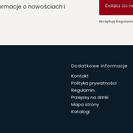
Twój adres e
Dołącz do n
formacje o nowościach i
Akceptuję Regulamin
Linki w 
Dodatkowe informacje
Kontakt
Polityka prywatności
Regulamin
Przepisy na drinki
Mapa strony
Katalogi