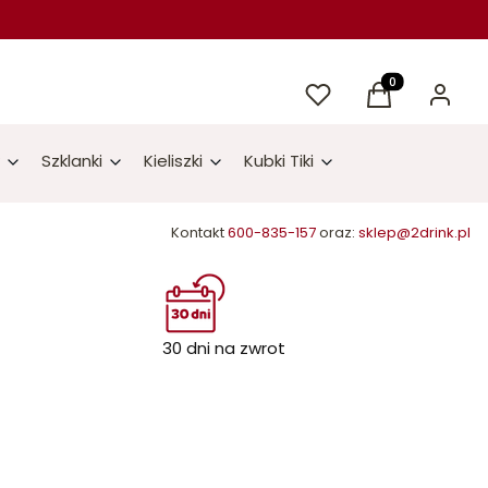
Ulubione
Produkty w kos
Koszyk
Zaloguj 
Szklanki
Kieliszki
Kubki Tiki
Kontakt
600-835-157
oraz:
sklep@2drink.pl
30 dni na zwrot