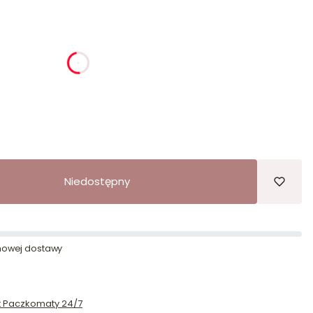
ia
godziny
minuty
sekundy
Niedostępny
owej dostawy
st Paczkomaty 24/7