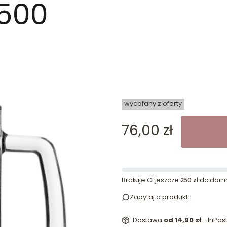
 500
dn
wycofany z oferty
Cena
76,00 zł
Brakuje Ci jeszcze
250 zł
do darm
Zapytaj o produkt
Dostawa
od 14,90 zł
- InPo