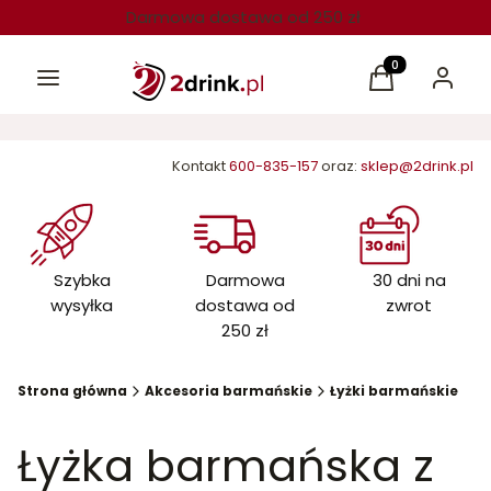
Darmowa dostawa od 250 zł
Menu
Produkty w kos
Koszyk
Zaloguj 
Kontakt
600-835-157
oraz:
sklep@2drink.pl
Szybka
Darmowa
30 dni na
wysyłka
dostawa od
zwrot
250 zł
Strona główna
Akcesoria barmańskie
Łyżki barmańskie
Łyżka barmańska z