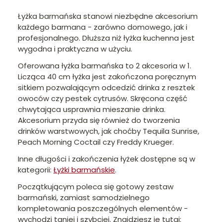
Łyżka barmańska stanowi niezbędne akcesorium
każdego barmana - zarówno domowego, jak i
profesjonalnego. Dłuższa niż łyżka kuchenna jest
wygodna i praktyczna w użyciu.
Oferowana łyżka barmańska to 2 akcesoria w 1.
Licząca 40 cm łyżka jest zakończona poręcznym
sitkiem pozwalającym odcedzić drinka z resztek
owoców czy pestek cytrusów. Skręcona część
chwytająca usprawnia mieszanie drinka.
Akcesorium przyda się również do tworzenia
drinków warstwowych, jak choćby Tequila Sunrise,
Peach Morning Coctail czy Freddy Krueger.
Inne długości i zakończenia łyżek dostępne są w
kategorii:
Łyżki barmańskie
.
Początkującym poleca się gotowy zestaw
barmański, zamiast samodzielnego
kompletowania poszczególnych elementów -
wychodzi taniej i szybciej. Znajdziesz je tutaj: