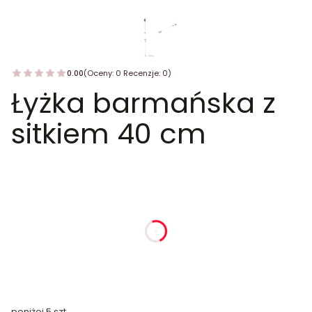
0.00
(Oceny: 0 Recenzje: 0)
Łyżka barmańska z
sitkiem 40 cm
dnia
godziny
minuty
sekundy
poniżej 5 szt.