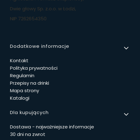
Dwie głowy Sp. z.o.o. w Łodzi,
NIP 7262654350
Linki w stopce
Dodatkowe informacje
Kontakt
Polityka prywatności
Regulamin
Przepisy na drinki
Mapa strony
Katalogi
Dla kupujących
Dostawa - najważniejsze informacje
30 dni na zwrot