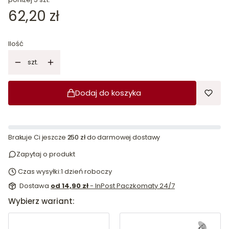
Cena
62,20 zł
Ilość
szt.
Dodaj do koszyka
Brakuje Ci jeszcze
250 zł
do darmowej dostawy
Zapytaj o produkt
Czas wysyłki:
1 dzień roboczy
Dostawa
od 14,90 zł
- InPost Paczkomaty 24/7
Wybierz wariant: