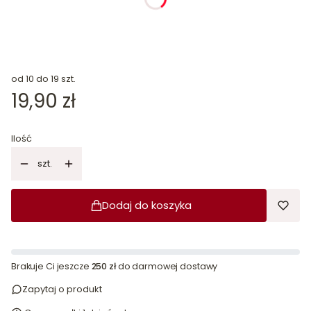
od 10 do 19 szt.
Cena
19,90 zł
Ilość
szt.
Dodaj do koszyka
Brakuje Ci jeszcze
250 zł
do darmowej dostawy
Zapytaj o produkt