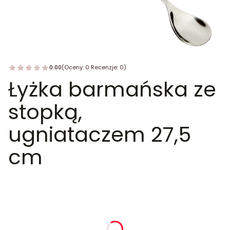
0.00
(Oceny: 0 Recenzje: 0)
Łyżka barmańska ze
stopką,
ugniataczem 27,5
cm
dnia
godziny
minuty
sekundy