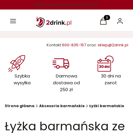
Darmowa dostawa od 250 zł
Menu
Produkty w kos
Koszyk
Zaloguj 
Kontakt
600-835-157
oraz:
sklep@2drink.pl
Szybka
Darmowa
30 dni na
wysyłka
dostawa od
zwrot
250 zł
Strona główna
Akcesoria barmańskie
Łyżki barmańskie
Łyżka barmańska ze