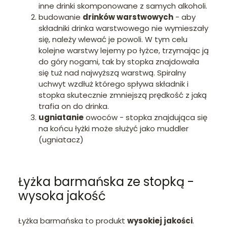
inne drinki skomponowane z samych alkoholi.
budowanie
drinków warstwowych
- aby
składniki drinka warstwowego nie wymieszały
się, należy wlewać je powoli. W tym celu
kolejne warstwy lejemy po łyżce, trzymając ją
do góry nogami, tak by stopka znajdowała
się tuż nad najwyższą warstwą. Spiralny
uchwyt wzdłuż którego spływa składnik i
stopka skutecznie zmniejszą prędkość z jaką
trafia on do drinka.
ugniatanie
owoców - stopka znajdująca się
na końcu łyżki może służyć jako muddler
(ugniatacz)
Łyżka barmańska ze stopką -
wysoka jakość
Łyżka barmańska to produkt
wysokiej jakości
.