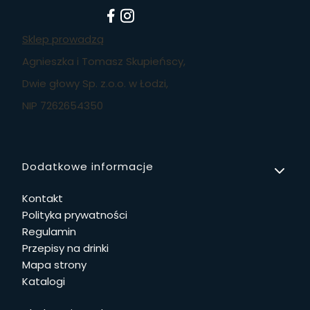
Sklep prowadzą
Agnieszka i Tomasz Skupieńscy,
Dwie głowy Sp. z.o.o. w Łodzi,
NIP 7262654350
Linki w stopce
Dodatkowe informacje
Kontakt
Polityka prywatności
Regulamin
Przepisy na drinki
Mapa strony
Katalogi