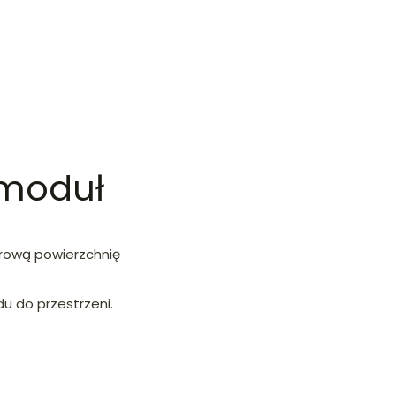
 moduł
arową powierzchnię
u do przestrzeni.