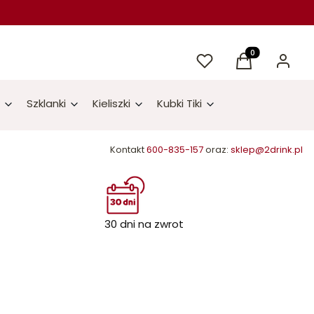
Ulubione
Produkty w kos
Koszyk
Zaloguj 
Szklanki
Kieliszki
Kubki Tiki
Kontakt
600-835-157
oraz:
sklep@2drink.pl
30 dni na zwrot