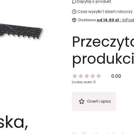
Zapytaj o produkt
Czas wysyłki:
1 dzień roboczy
Dostawa
od 14,90 zł
- InPo
Przeczyt
produkci
0.00
Liczba ocen: 0
Oceń i opisz
ka,