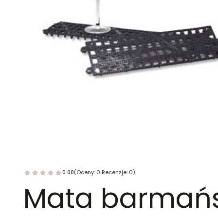
0.00
(Oceny: 0 Recenzje: 0)
Mata barmańs