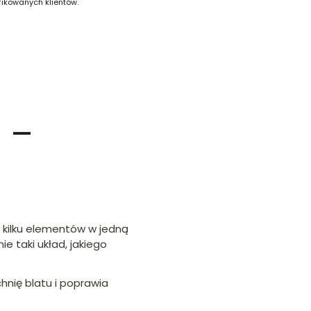
fikowanych klientów.
 –
u kilku elementów w jedną
 taki układ, jakiego
nię blatu i poprawia