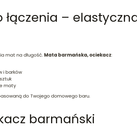
łączenia – elastyczn
nia mat na długość.
Mata barmańska, ociekacz
:
 i barków
 sztuk
te maty
 dopasowaną do Twojego domowego baru.
ekacz barmański