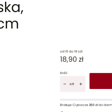
ka,
 cm
dn
od 10 do 19 szt.
Cena
18,90 zł
Ilość
szt.
Brakuje Ci jeszcze
250 zł
do darm