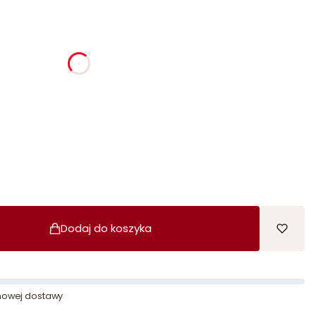
ia
godziny
minuty
sekundy
Dodaj do koszyka
owej dostawy