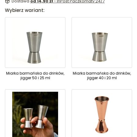
Dostawa
od 14,90 zł
- InPost Paczkomaty 24/7
Wybierz wariant:
Miarka barmańska do drinków,
Miarka barmańska do drinków,
jigger 50 i 25 ml
jigger 40 i 20 ml