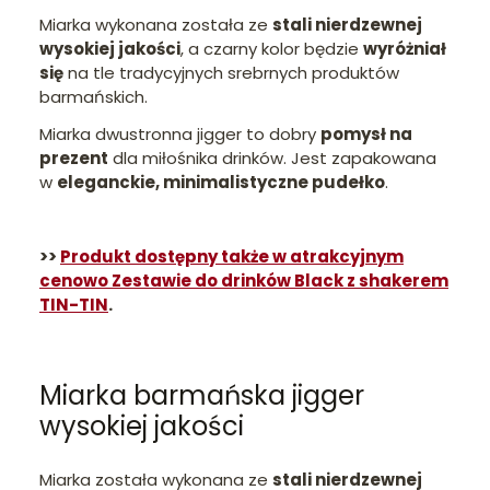
Miarka wykonana została ze
stali nierdzewnej
wysokiej jakości
, a czarny kolor będzie
wyróżniał
się
na tle tradycyjnych srebrnych produktów
barmańskich.
Miarka dwustronna jigger to dobry
pomysł na
prezent
dla miłośnika drinków. Jest zapakowana
w
eleganckie, minimalistyczne pudełko
.
>>
Produkt dostępny także w atrakcyjnym
cenowo Zestawie do drinków Black z shakerem
TIN-TIN
.
Miarka barmańska jigger
wysokiej jakości
Miarka została wykonana ze
stali nierdzewnej