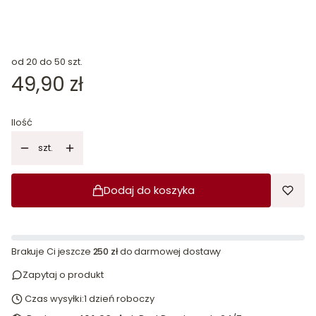
od 20 do 50 szt.
Cena
49,90 zł
Ilość
szt.
Dodaj do koszyka
Brakuje Ci jeszcze
250 zł
do darmowej dostawy
Zapytaj o produkt
Czas wysyłki:
1 dzień roboczy