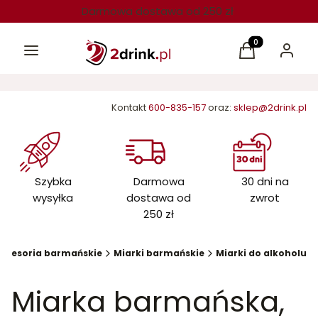
Darmowa dostawa od 250 zł
Menu
Produkty w kos
Koszyk
Zaloguj 
Kontakt
600-835-157
oraz:
sklep@2drink.pl
Szybka
Darmowa
30 dni na
wysyłka
dostawa od
zwrot
250 zł
kcesoria barmańskie
Miarki barmańskie
Miarki do alkoholu
Miarka barmańska,