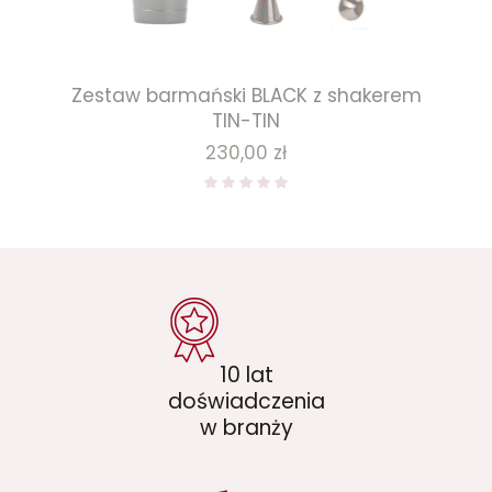
Zestaw barmański BLACK z shakerem
TIN-TIN
Cena
230,00 zł
10 lat
doświadczenia
w branży