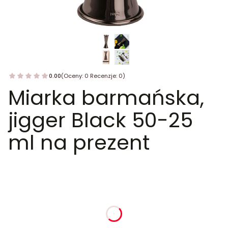
0.00
(Oceny: 0 Recenzje: 0)
Miarka barmańska,
jigger Black 50-25
ml na prezent
dnia
godziny
minuty
sekundy