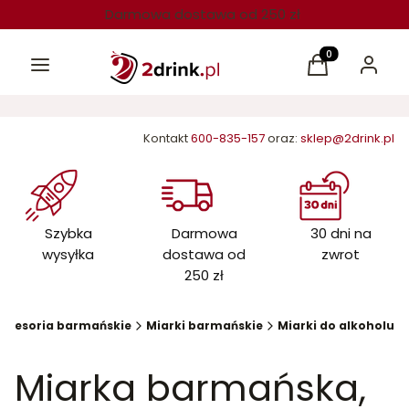
Darmowa dostawa od 250 zł
Menu
Produkty w kos
Koszyk
Zaloguj 
Kontakt
600-835-157
oraz:
sklep@2drink.pl
Szybka
Darmowa
30 dni na
wysyłka
dostawa od
zwrot
250 zł
kcesoria barmańskie
Miarki barmańskie
Miarki do alkoholu
Miarka barmańska,