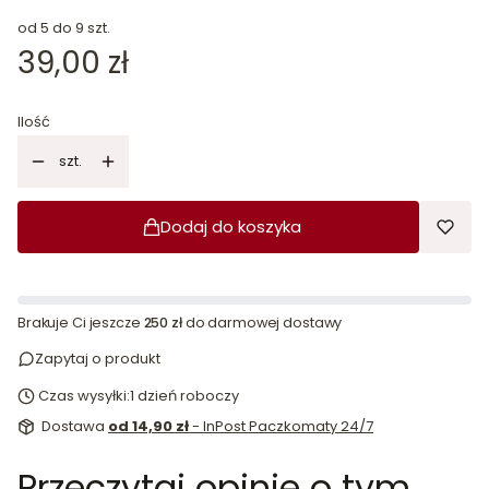
od 5 do 9 szt.
Cena
39,00 zł
Ilość
szt.
Dodaj do koszyka
Brakuje Ci jeszcze
250 zł
do darmowej dostawy
Zapytaj o produkt
Czas wysyłki:
1 dzień roboczy
Dostawa
od 14,90 zł
- InPost Paczkomaty 24/7
Przeczytaj opinie o tym