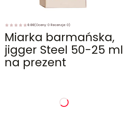
0.00
(Oceny: 0 Recenzje: 0)
Miarka barmańska,
jigger Steel 50-25 ml
na prezent
dnia
godziny
minuty
sekundy