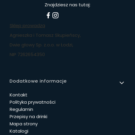
Znajdziesz nas tutaj:
Sklep prowadzą
Agnieszka i Tomasz Skupieńscy,
Dwie głowy Sp. z.o.o. w Łodzi,
NIP 7262654350
Linki w stopce
Dodatkowe informacje
Kontakt
Polityka prywatności
Regulamin
Przepisy na drinki
Mapa strony
Katalogi