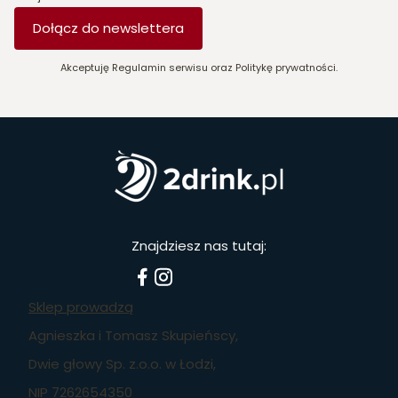
Dołącz do newslettera
Akceptuję Regulamin serwisu oraz Politykę prywatności.
Znajdziesz nas tutaj:
Sklep prowadzą
Agnieszka i Tomasz Skupieńscy,
Dwie głowy Sp. z.o.o. w Łodzi,
NIP 7262654350