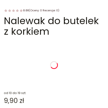
0.00
(Oceny: 0 Recenzje: 0)
Nalewak do butelek
z korkiem
dnia
godziny
minuty
sekundy
od 10 do 19 szt.
Cena
9,90 zł