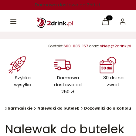
Darmowa dostawa od 250 zł
Menu
Produkty w kos
Koszyk
Zaloguj 
Kontakt
600-835-157
oraz:
sklep@2drink.pl
Szybka
Darmowa
30 dni na
wysyłka
dostawa od
zwrot
250 zł
ria barmańskie
Nalewaki do butelek
Dozowniki do alkoholu
Nalewak do butelek