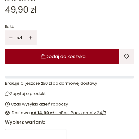
Cena
49,90 zł
Ilość
szt.
Dodaj do koszyka
Brakuje Ci jeszcze
250 zł
do darmowej dostawy
Zapytaj o produkt
Czas wysyłki:
1 dzień roboczy
Dostawa
od 14,90 zł
- InPost Paczkomaty 24/7
Wybierz wariant: