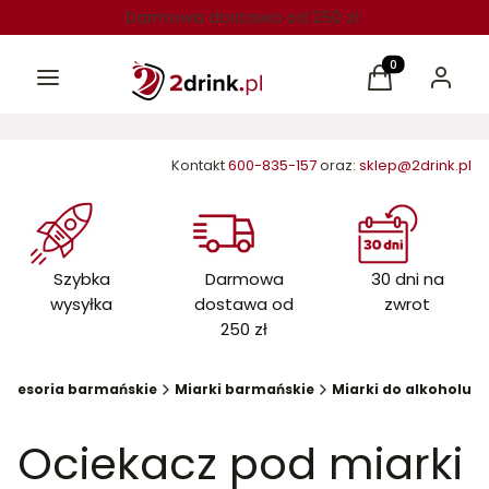
Darmowa dostawa od 250 zł
Menu
Produkty w kos
Koszyk
Zaloguj 
Kontakt
600-835-157
oraz:
sklep@2drink.pl
Szybka
Darmowa
30 dni na
wysyłka
dostawa od
zwrot
250 zł
kcesoria barmańskie
Miarki barmańskie
Miarki do alkoholu
Ociekacz pod miarki