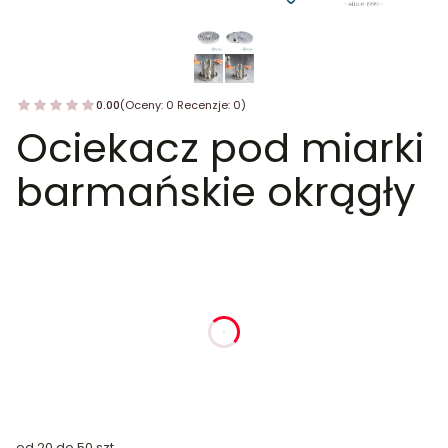
0.00
(Oceny: 0 Recenzje: 0)
Ociekacz pod miarki
barmańskie okrągły
dnia
godziny
minuty
sekundy
od 20 do 50 szt.