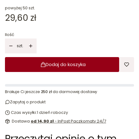
powyżej 50 szt.
Cena
29,60 zł
Ilość
szt.
Dodaj do koszyka
Brakuje Ci jeszcze
250 zł
do darmowej dostawy
Zapytaj o produkt
Czas wysyłki:
1 dzień roboczy
Dostawa
od 14,90 zł
- InPost Paczkomaty 24/7
Przeczytaj opinie o tym