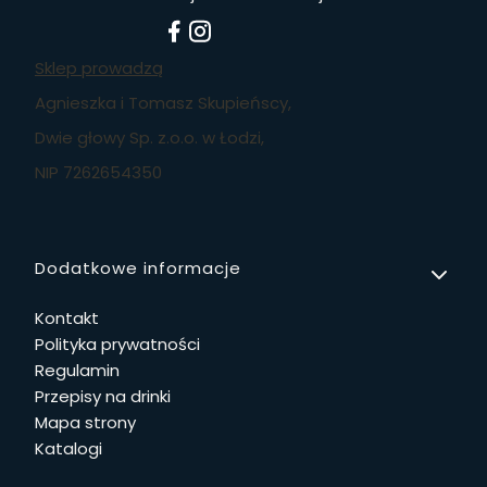
Sklep prowadzą
Agnieszka i Tomasz Skupieńscy,
Dwie głowy Sp. z.o.o. w Łodzi,
NIP 7262654350
Linki w stopce
Dodatkowe informacje
Kontakt
Polityka prywatności
Regulamin
Przepisy na drinki
Mapa strony
Katalogi