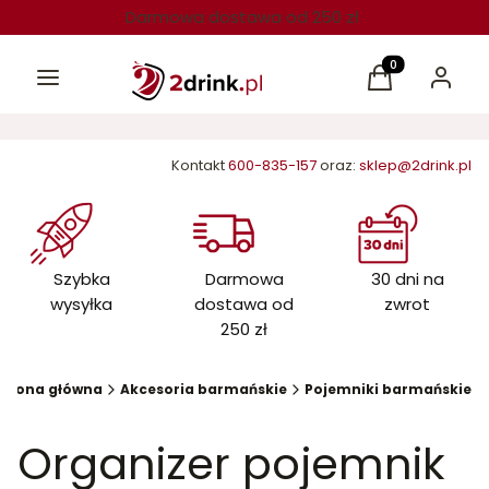
Darmowa dostawa od 250 zł
Menu
Produkty w kos
Koszyk
Zaloguj 
Kontakt
600-835-157
oraz:
sklep@2drink.pl
Szybka
Darmowa
30 dni na
wysyłka
dostawa od
zwrot
250 zł
Strona główna
Akcesoria barmańskie
Pojemniki barmańskie
Organizer pojemnik