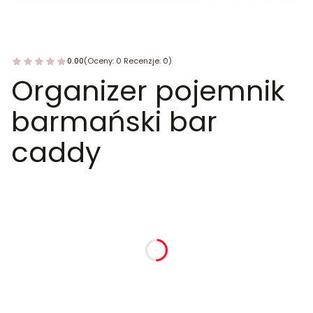
0.00
(Oceny: 0 Recenzje: 0)
Organizer pojemnik
barmański bar
caddy
dnia
godziny
minuty
sekundy