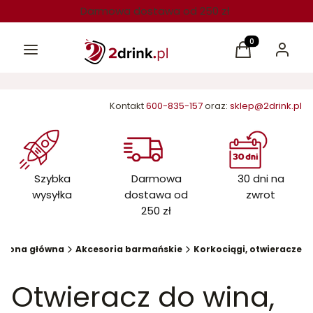
Darmowa dostawa od 250 zł
Menu
Produkty w kos
Koszyk
Zaloguj 
Kontakt
600-835-157
oraz:
sklep@2drink.pl
Szybka
Darmowa
30 dni na
wysyłka
dostawa od
zwrot
250 zł
trona główna
Akcesoria barmańskie
Korkociągi, otwieracze
Otwieracz do wina,