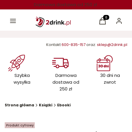
Darmowa dostawa od 250 zł
Menu
Produkty w kos
Koszyk
Zaloguj 
Kontakt
600-835-157
oraz:
sklep@2drink.pl
Szybka
Darmowa
30 dni na
wysyłka
dostawa od
zwrot
250 zł
Strona główna
Książki
Ebooki
Produkt cyfrowy