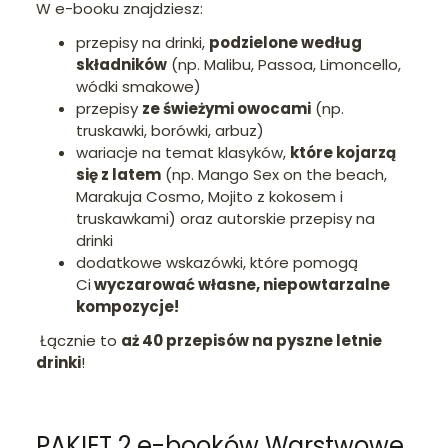
W e-booku znajdziesz:
przepisy na drinki,
podzielone według
składników
(np. Malibu, Passoa, Limoncello,
wódki smakowe)
przepisy
ze świeżymi owocami
(np.
truskawki, borówki, arbuz)
wariacje na temat klasyków,
które kojarzą
się z latem
(np. Mango Sex on the beach,
Marakuja Cosmo, Mojito z kokosem i
truskawkami) oraz autorskie przepisy na
drinki
dodatkowe wskazówki, które pomogą
Ci
wyczarować własne, niepowtarzalne
kompozycje!
Łącznie to
aż 40 przepisów na pyszne letnie
drinki
!
PAKIET 2 e-booków Warstwowe