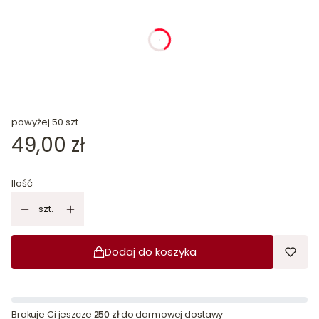
dnia
godziny
minuty
sekundy
powyżej 50 szt.
Cena
49,00 zł
Ilość
szt.
Dodaj do koszyka
Brakuje Ci jeszcze
250 zł
do darmowej dostawy