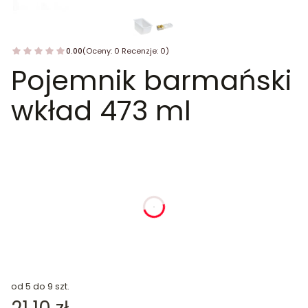
0.00
(Oceny: 0 Recenzje: 0)
Pojemnik barmański
wkład 473 ml
dnia
godziny
minuty
sekundy
od 5 do 9 szt.
Cena