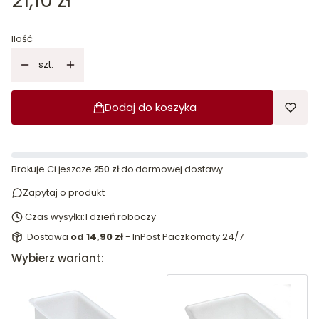
21,10 zł
Ilość
szt.
Dodaj do koszyka
Brakuje Ci jeszcze
250 zł
do darmowej dostawy
Zapytaj o produkt
Czas wysyłki:
1 dzień roboczy
Dostawa
od 14,90 zł
- InPost Paczkomaty 24/7
Wybierz wariant: