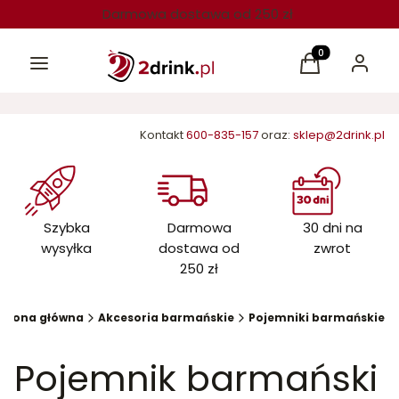
Darmowa dostawa od 250 zł
Menu
Produkty w kos
Koszyk
Zaloguj 
Kontakt
600-835-157
oraz:
sklep@2drink.pl
Szybka
Darmowa
30 dni na
wysyłka
dostawa od
zwrot
250 zł
Strona główna
Akcesoria barmańskie
Pojemniki barmańskie
Pojemnik barmański