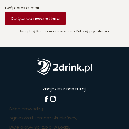
Twój adres e-mail
Dołącz do newslettera
Akceptuję Regulamin serwisu oraz Politykę prywatności.
Znajdziesz nas tutaj:
Sklep prowadzą
Agnieszka i Tomasz Skupieńscy,
Dwie głowy Sp. z.o.o. w Łodzi,