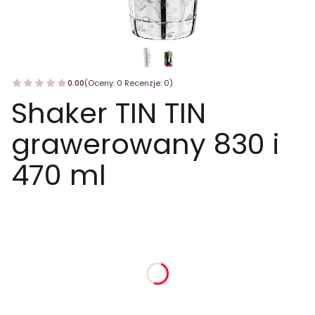
0.00
(Oceny: 0 Recenzje: 0)
Shaker TIN TIN
grawerowany 830 i
470 ml
dnia
godziny
minuty
sekundy