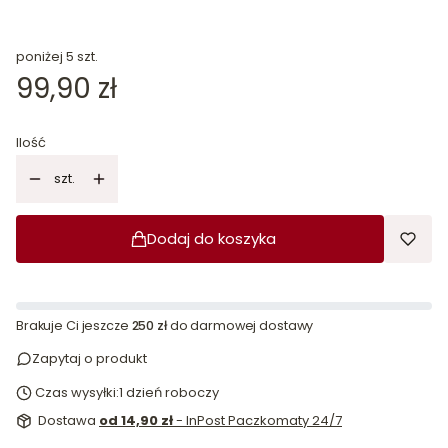
poniżej 5 szt.
Cena
99,90 zł
Ilość
szt.
Dodaj do koszyka
Brakuje Ci jeszcze
250 zł
do darmowej dostawy
Zapytaj o produkt
Czas wysyłki:
1 dzień roboczy
Dostawa
od 14,90 zł
- InPost Paczkomaty 24/7