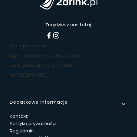
Znajdziesz nas tutaj:
Sklep prowadzą
Agnieszka i Tomasz Skupieńscy,
Dwie głowy Sp. z.o.o. w Łodzi,
NIP 7262654350
Linki w stopce
Dodatkowe informacje
Kontakt
Polityka prywatności
Regulamin