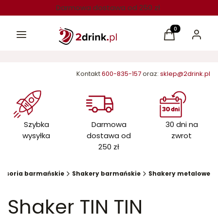
Darmowa dostawa od 250 zł
Menu
Produkty w kos
Koszyk
Zaloguj 
Kontakt
600-835-157
oraz:
sklep@2drink.pl
Szybka
Darmowa
30 dni na
wysyłka
dostawa od
zwrot
250 zł
cesoria barmańskie
Shakery barmańskie
Shakery metalowe
Shaker TIN TIN