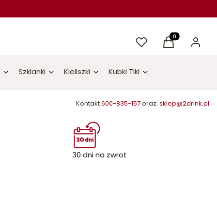
Ulubione
Produkty w kos
Koszyk
Zaloguj 
Szklanki
Kieliszki
Kubki Tiki
Kontakt
600-835-157
oraz:
sklep@2drink.pl
30 dni na zwrot