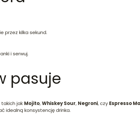
e przez kilka sekund.
nki i serwuj.
w pasuje
 takich jak
Mojito
,
Whiskey Sour
,
Negroni
, czy
Espresso Ma
ać idealną konsystencję drinka.