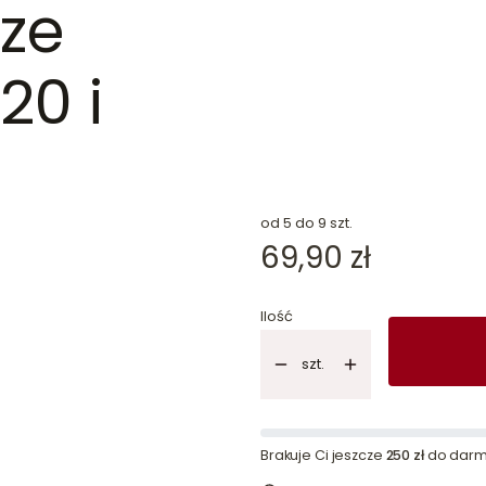
 ze
20 i
dn
od 5 do 9 szt.
Cena
69,90 zł
Ilość
szt.
Brakuje Ci jeszcze
250 zł
do darm