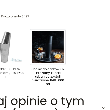
st Paczkomaty 24/7
ker TIN TIN ze
Shaker do drinków TIN
niami, 820 i 590
TIN czarny, kubek i
ml
szklanica ze stali
nierdzewnej 840 i 600
ml
aj opinie o tym