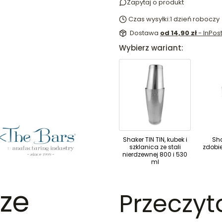
Zapytaj o produkt
Czas wysyłki:
1 dzień roboczy
Dostawa
od 14,90 zł
- InPo
Wybierz wariant:
Shaker TIN TIN, kubek i
Sha
szklanica ze stali
zdobie
nierdzewnej 800 i 530
ml
 ze
Przeczyt