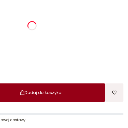
ia
godziny
minuty
sekundy
Dodaj do koszyka
owej dostawy