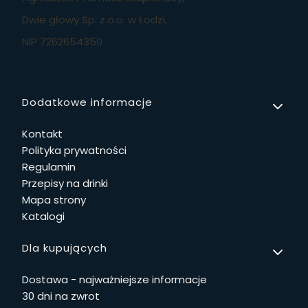
Dwie głowy Sp. z.o.o. w Łodzi,
NIP 7262654350
Linki w stopce
Dodatkowe informacje
Kontakt
Polityka prywatności
Regulamin
Przepisy na drinki
Mapa strony
Katalogi
Dla kupujących
Dostawa - najważniejsze informacje
30 dni na zwrot