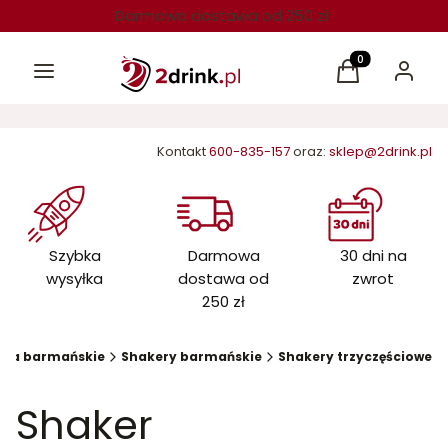
Darmowa dostawa od 250 zł
Menu
Produkty w kos
Koszyk
Zaloguj 
Kontakt
600-835-157
oraz:
sklep@2drink.pl
Szybka
Darmowa
30 dni na
wysyłka
dostawa od
zwrot
250 zł
ria barmańskie
Shakery barmańskie
Shakery trzyczęściowe
Shaker