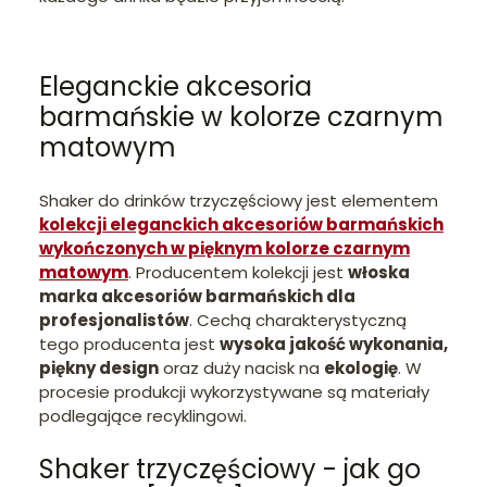
Eleganckie akcesoria
barmańskie w kolorze czarnym
matowym
Shaker do drinków trzyczęściowy jest elementem
kolekcji eleganckich akcesoriów barmańskich
wykończonych w pięknym kolorze czarnym
matowym
. Producentem kolekcji jest
włoska
marka akcesoriów barmańskich dla
profesjonalistów
. Cechą charakterystyczną
tego producenta jest
wysoka jakość wykonania,
piękny design
oraz duży nacisk na
ekologię
. W
procesie produkcji wykorzystywane są materiały
podlegające recyklingowi.
Shaker trzyczęściowy - jak go