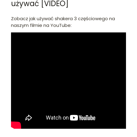
używać [VIDEO]
Zobacz jak używać shakera 3 częściowego na
naszym filmie na YouTube: