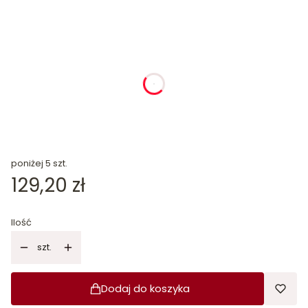
dnia
godziny
minuty
sekundy
poniżej 5 szt.
Cena
129,20 zł
Ilość
szt.
Dodaj do koszyka