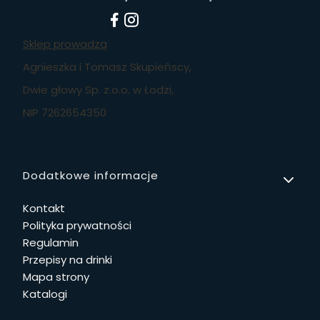
Sklep prowadzą
Agnieszka i Tomasz Skupieńscy,
Dwie głowy Sp. z.o.o. w Łodzi,
NIP 7262654350
Linki w stopce
Dodatkowe informacje
Kontakt
Polityka prywatności
Regulamin
Przepisy na drinki
Mapa strony
Katalogi