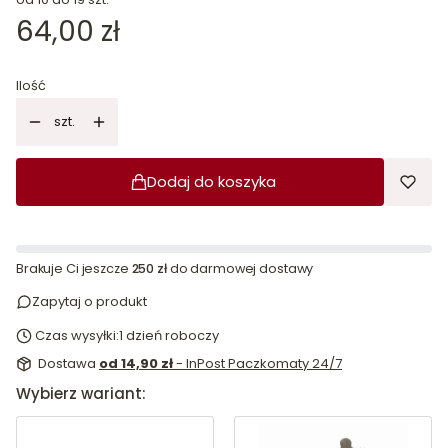
Cena
64,00 zł
Ilość
szt.
Dodaj do koszyka
Brakuje Ci jeszcze
250 zł
do darmowej dostawy
Zapytaj o produkt
Czas wysyłki:
1 dzień roboczy
Dostawa
od 14,90 zł
- InPost Paczkomaty 24/7
Wybierz wariant: