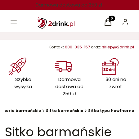
Darmowa dostawa od 250 zł
Menu
Produkty w kos
Koszyk
Zaloguj 
Kontakt
600-835-157
oraz:
sklep@2drink.pl
Szybka
Darmowa
30 dni na
wysyłka
dostawa od
zwrot
250 zł
cesoria barmańskie
Sitka barmańskie
Sitka typu Hawthorne
Sitko barmańskie