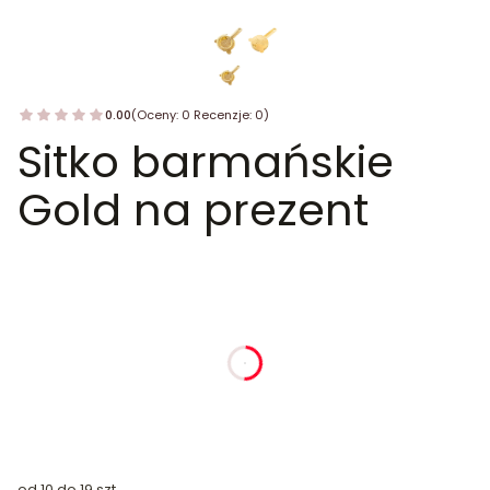
0.00
(Oceny: 0 Recenzje: 0)
Sitko barmańskie
Gold na prezent
dnia
godziny
minuty
sekundy
od 10 do 19 szt.