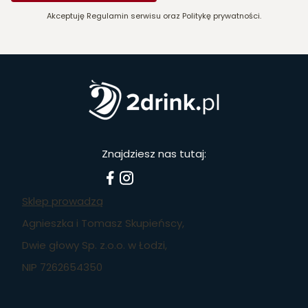
Akceptuję Regulamin serwisu oraz Politykę prywatności.
Znajdziesz nas tutaj:
Sklep prowadzą
Agnieszka i Tomasz Skupieńscy,
Dwie głowy Sp. z.o.o. w Łodzi,
NIP 7262654350