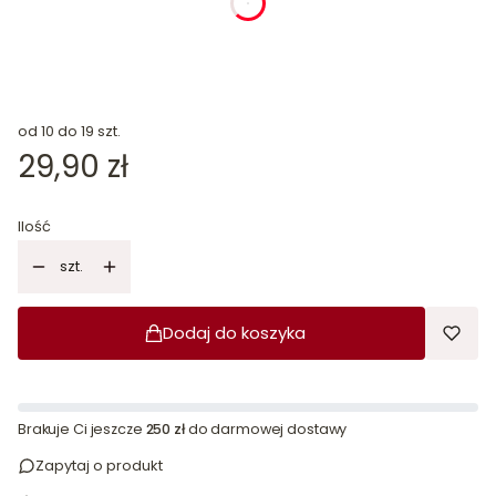
dnia
godziny
minuty
sekundy
od 10 do 19 szt.
Cena
29,90 zł
Ilość
szt.
Dodaj do koszyka
Brakuje Ci jeszcze
250 zł
do darmowej dostawy
Zapytaj o produkt