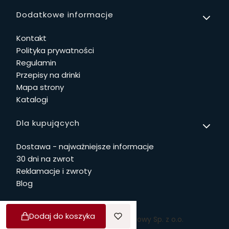
Linki w stopce
Dodatkowe informacje
Kontakt
Polityka prywatności
Regulamin
Przepisy na drinki
Mapa strony
Katalogi
Dla kupujących
Dostawa - najważniejsze informacje
30 dni na zwrot
Reklamacje i zwroty
Blog
Dodaj do koszyka
© Copyright 2026 Dwie Głowy Sp. z o.o.