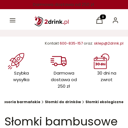
Darmowa dostawa od 250 zł
Menu
Produkty w kos
Koszyk
Zaloguj 
Kontakt
600-835-157
oraz:
sklep@2drink.pl
Szybka
Darmowa
30 dni na
wysyłka
dostawa od
zwrot
250 zł
kcesoria barmańskie
Słomki do drinków
Słomki ekologiczne
Słomki bambusowe