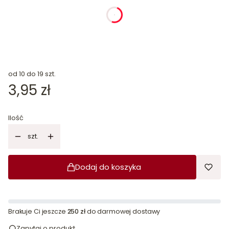
dnia
godziny
minuty
sekundy
od 10 do 19 szt.
Cena
3,95 zł
Ilość
szt.
Dodaj do koszyka
Brakuje Ci jeszcze
250 zł
do darmowej dostawy
Zapytaj o produkt