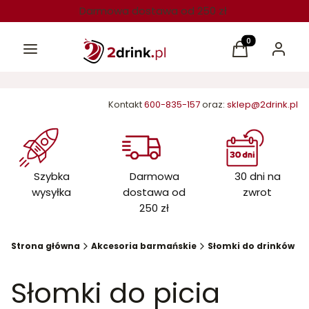
Darmowa dostawa od 250 zł
Menu
Produkty w kos
Koszyk
Zaloguj 
Kontakt
600-835-157
oraz:
sklep@2drink.pl
Szybka
Darmowa
30 dni na
wysyłka
dostawa od
zwrot
250 zł
Strona główna
Akcesoria barmańskie
Słomki do drinków
Słomki do picia