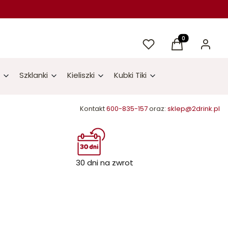
Ulubione
Produkty w kos
Koszyk
Zaloguj 
Szklanki
Kieliszki
Kubki Tiki
Kontakt
600-835-157
oraz:
sklep@2drink.pl
30 dni na zwrot