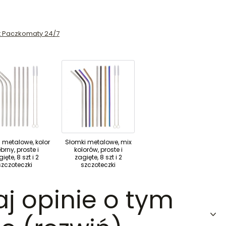
st Paczkomaty 24/7
 metalowe, kolor
Słomki metalowe, mix
brny, proste i
kolorów, proste i
ięte, 8 szt i 2
zagięte, 8 szt i 2
szczoteczki
szczoteczki
aj opinie o tym