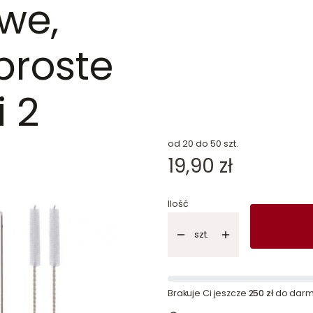
we,
 proste
dn
i 2
od 20 do 50 szt.
Cena
19,90 zł
Ilość
szt.
Brakuje Ci jeszcze
250 zł
do darm