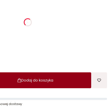
ia
godziny
minuty
sekundy
Dodaj do koszyka
owej dostawy