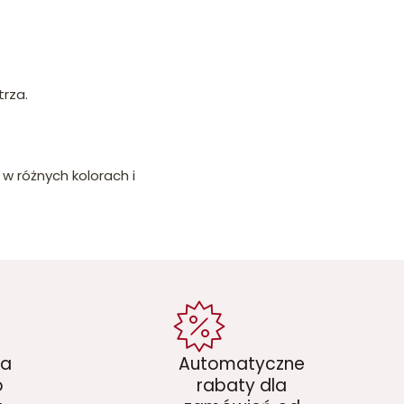
rza.
w różnych kolorach i
ka
Automatyczne
o
rabaty dla