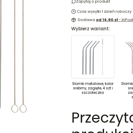
Zapytaj o produkt
Czas wysyłki:
1 dzień roboczy
Dostawa
od 14,90 zł
- InPo
Wybierz wariant:
Słomki metalowe, kolor
Słomki
srebrny, zagięte, 4 szt i
sre
szczoteczka
zag
Przeczyt