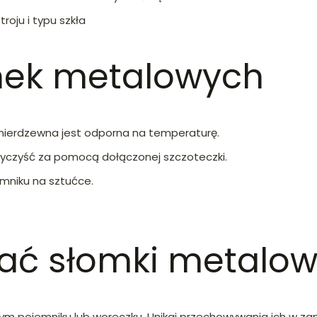
roju i typu szkła
mek metalowych
 nierdzewna jest odporna na temperaturę.
wyczyść za pomocą dołączonej szczoteczki.
mniku na sztućce.
ać słomki metalo
nym pojemniku lub woreczku. Unikaj przechowywania ich w za