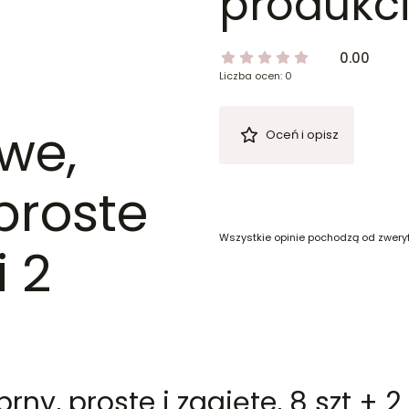
produkci
0.00
Liczba ocen: 0
we,
Oceń i opisz
 proste
Wszystkie opinie pochodzą od zwery
i 2
ny, proste i zagięte, 8 szt + 2