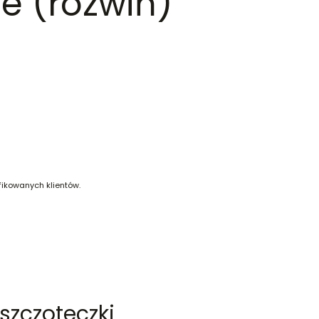
e (rozwiń)
fikowanych klientów.
 szczoteczki