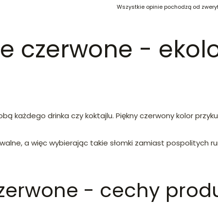
Wszystkie opinie pochodzą od zwery
e czerwone - ekol
ą każdego drinka czy koktajlu. Piękny czerwony kolor przyk
alne, a więc wybierając takie słomki zamiast pospolitych r
zerwone - cechy produ