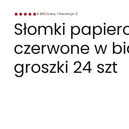
5.00
(Oceny: 1 Recenzje: 1)
Słomki papier
czerwone w bi
groszki 24 szt