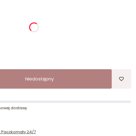
ia
godziny
minuty
sekundy
Niedostępny
owej dostawy
st Paczkomaty 24/7