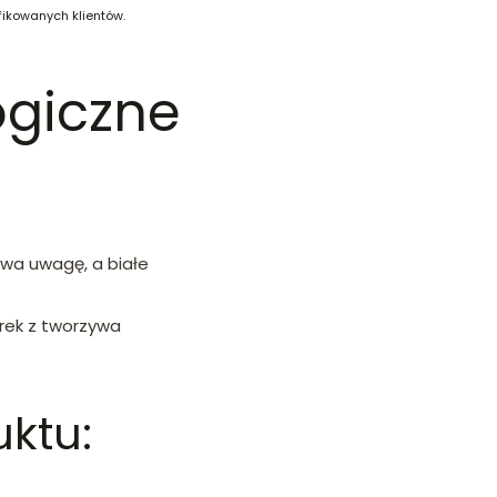
fikowanych klientów.
ogiczne
uwa uwagę, a białe
urek z tworzywa
ktu: