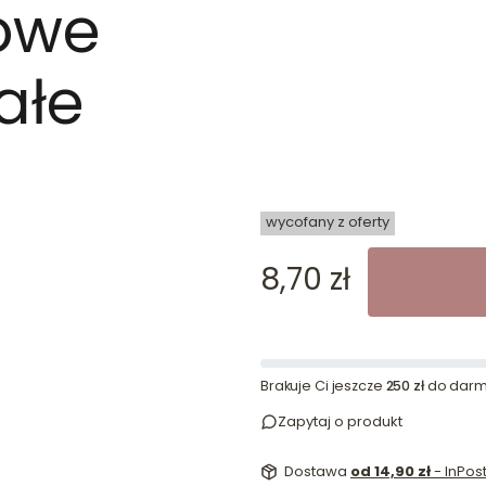
owe
ałe
dn
wycofany z oferty
Cena
8,70 zł
Brakuje Ci jeszcze
250 zł
do darm
Zapytaj o produkt
Dostawa
od 14,90 zł
- InPo