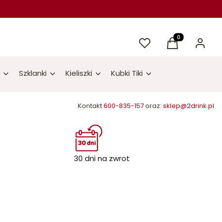
Ulubione
Produkty w kos
Koszyk
Zaloguj 
Szklanki
Kieliszki
Kubki Tiki
Kontakt
600-835-157
oraz:
sklep@2drink.pl
30 dni na zwrot