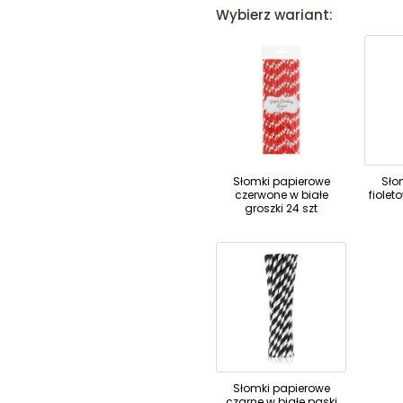
Wybierz wariant:
Słomki papierowe
Sło
czerwone w białe
fiolet
groszki 24 szt
Słomki papierowe
czarne w białe paski