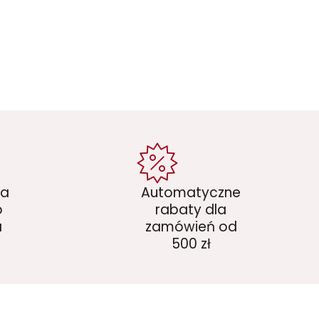
ka
Automatyczne
o
rabaty dla
a
zamówień od
500 zł