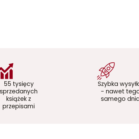
55 tysięcy
Szybka wysył
sprzedanych
- nawet teg
książek z
samego dni
przepisami