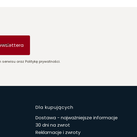
-mail
ewslettera
 serwisu oraz Politykę prywatności.
stopce
Dla kupujących
Dostawa - najważniejsze informacje
30 dni na zwrot
Reklamacje i zwroty