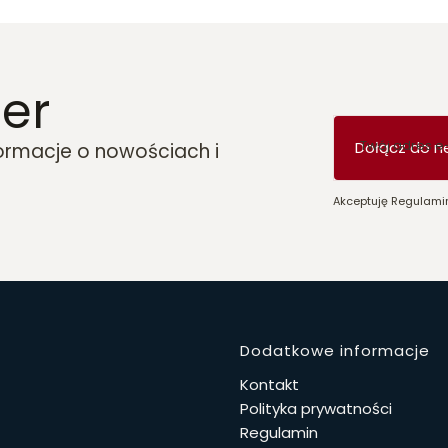
er
Twój adres e
Dołącz do n
formacje o nowościach i
Akceptuję Regulamin
Linki w 
Dodatkowe informacje
Kontakt
Polityka prywatności
Regulamin