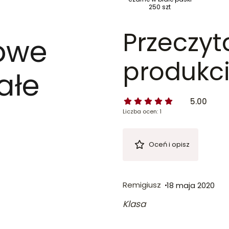
250 szt
Przeczyt
owe
produkci
ałe
5.00
Liczba ocen: 1
Oceń i opisz
Remigiusz
18 maja 2020
Klasa