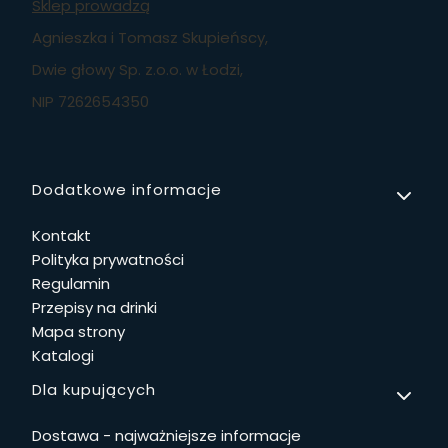
Sklep prowadzą
Agnieszka i Tomasz Skupieńscy,
Dwie głowy Sp. z.o.o. w Łodzi,
NIP 7262654350
Linki w stopce
Dodatkowe informacje
Kontakt
Polityka prywatności
Regulamin
Przepisy na drinki
Mapa strony
Katalogi
Dla kupujących
Dostawa - najważniejsze informacje