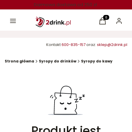
Darmowa dostawa od 250 zł
Menu
Produkty w kos
Koszyk
Zaloguj 
Kontakt
600-835-157
oraz:
sklep@2drink.pl
Strona główna
Syropy do drinków
Syropy do kawy
Produkt jest