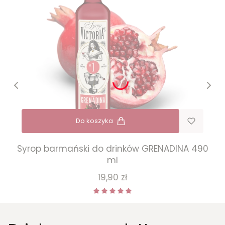
Do koszyka
Syrop barmański do drinków GRENADINA 490
ml
Cena
19,90 zł