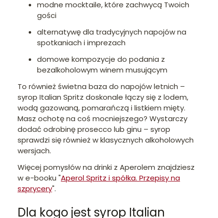
modne mocktaile, które zachwycą Twoich
gości
alternatywę dla tradycyjnych napojów na
spotkaniach i imprezach
domowe kompozycje do podania z
bezalkoholowym winem musującym
To również świetna baza do napojów letnich –
syrop Italian Spritz doskonale łączy się z lodem,
wodą gazowaną, pomarańczą i listkiem mięty.
Masz ochotę na coś mocniejszego? Wystarczy
dodać odrobinę prosecco lub ginu – syrop
sprawdzi się również w klasycznych alkoholowych
wersjach.
Więcej pomysłów na drinki z Aperolem znajdziesz
w e-booku "
Aperol Spritz i spółka. Przepisy na
szprycery
".
Dla kogo jest syrop Italian