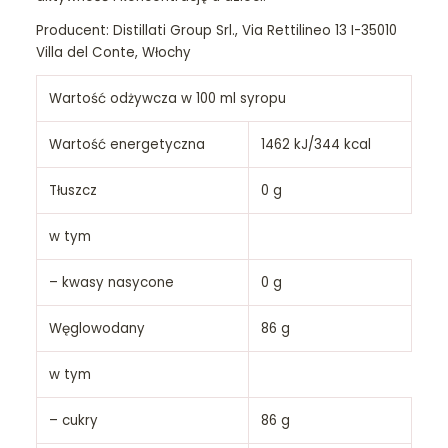
Producent: Distillati Group Srl., Via Rettilineo 13 I-35010
Villa del Conte, Włochy
Wartość odżywcza w 100 ml syropu
Wartość energetyczna
1462 kJ/344 kcal
Tłuszcz
0 g
w tym
– kwasy nasycone
0 g
Węglowodany
86 g
w tym
– cukry
86 g