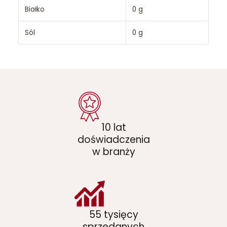
Białko
0 g
Sól
0 g
10 lat
doświadczenia
w branży
55 tysięcy
sprzedanych