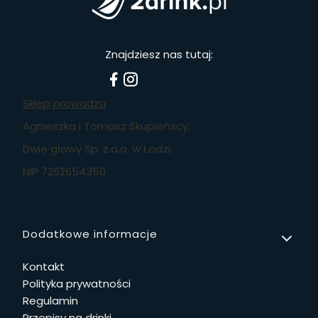
Znajdziesz nas tutaj:
Sklep prowadzą
Agnieszka i Tomasz Skupieńscy,
Dwie głowy Sp. z.o.o. w Łodzi,
NIP 7262654350
Linki w stopce
Dodatkowe informacje
Kontakt
Polityka prywatności
Regulamin
Przepisy na drinki