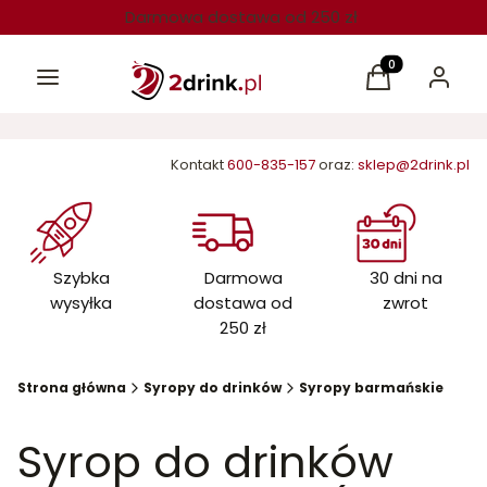
Darmowa dostawa od 250 zł
Menu
Produkty w kos
Koszyk
Zaloguj 
Kontakt
600-835-157
oraz:
sklep@2drink.pl
Szybka
Darmowa
30 dni na
wysyłka
dostawa od
zwrot
250 zł
Strona główna
Syropy do drinków
Syropy barmańskie
Syrop do drinków