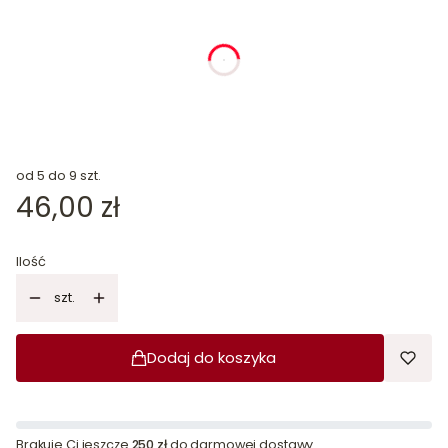
dnia
godziny
minuty
sekundy
od 5 do 9 szt.
Cena
46,00 zł
Ilość
szt.
Dodaj do koszyka
Brakuje Ci jeszcze
250 zł
do darmowej dostawy