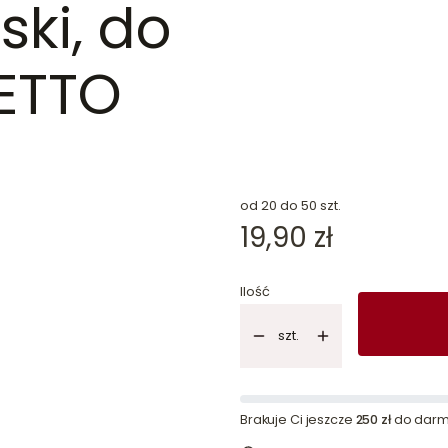
ki, do
ETTO
dn
od 20 do 50 szt.
Cena
19,90 zł
Ilość
szt.
Brakuje Ci jeszcze
250 zł
do darm