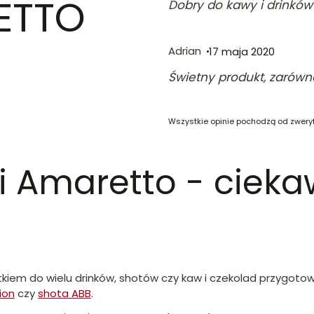
ETTO
Dobry do kawy i drinków
Adrian
17 maja 2020
Świetny produkt, zarówno
Wszystkie opinie pochodzą od zwery
 Amaretto - cieka
kiem do wielu drinków, shotów czy kaw i czekolad przygo
ion
czy
shota ABB
.