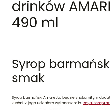
drinków AMAR
490 ml
Syrop barmański
smak
Syrop barmański Amaretto będzie znakomitym dodat
kuchni. Z jego udziałem wykonasz m.in.
Royal temptat