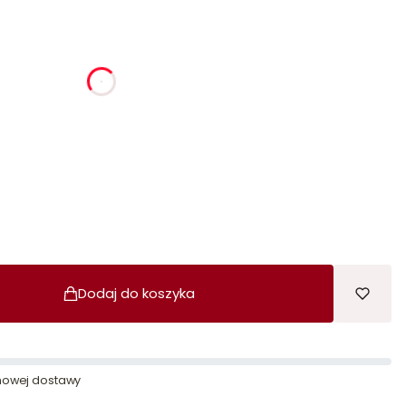
ia
godziny
minuty
sekundy
Dodaj do koszyka
owej dostawy