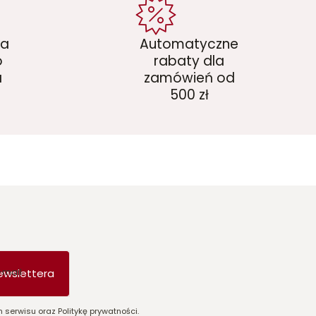
ka
Automatyczne
o
rabaty dla
a
zamówień od
500 zł
-mail
ewslettera
 serwisu oraz Politykę prywatności.