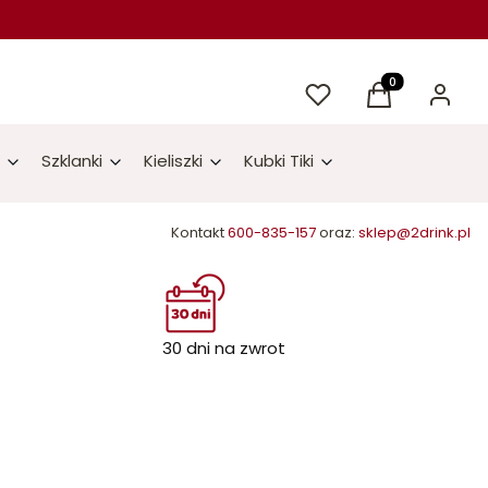
Ulubione
Produkty w kos
Koszyk
Zaloguj 
Szklanki
Kieliszki
Kubki Tiki
Kontakt
600-835-157
oraz:
sklep@2drink.pl
30 dni na zwrot