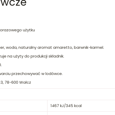
ywcze
dnorazowego użytku
kier, woda, naturalny aromat amaretto, barwnik-karmel.
uje na użyty do produkcji składnik.
.
warciu przechowywać w lodówce.
 43, 78-600 Wałcz
1467 kJ/345 kcal