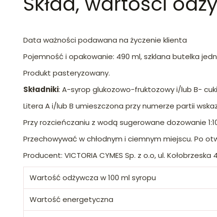
Skład, wartości odż
Data ważności podawana na życzenie klienta
Pojemność i opakowanie: 490 ml, szklana butelka je
Produkt pasteryzowany.
Składniki
: A-syrop glukozowo-fruktozowy i/lub B- cu
Litera A i/lub B umieszczona przy numerze partii wskaz
Przy rozcieńczaniu z wodą sugerowane dozowanie 1:10
Przechowywać w chłodnym i ciemnym miejscu. Po ot
Producent: VICTORIA CYMES Sp. z o.o, ul. Kołobrzeska
Wartość odżywcza w 100 ml syropu
Wartość energetyczna