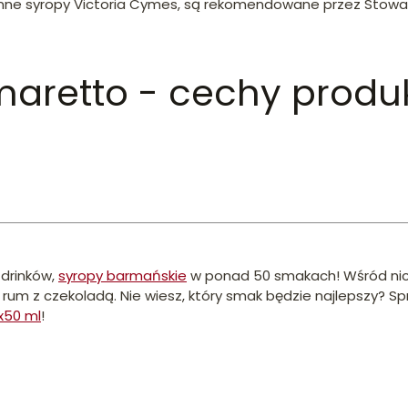
inne syropy Victoria Cymes, są rekomendowane przez Stowar
aretto - cechy produk
drinków,
syropy barmańskie
w ponad 50 smakach! Wśród nich
y rum z czekoladą. Nie wiesz, który smak będzie najlepszy? 
x50 ml
!