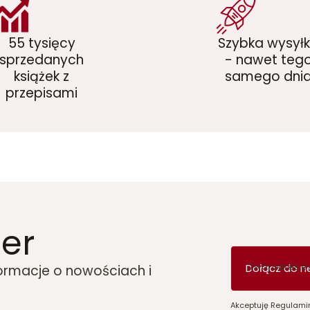
55 tysięcy
Szybka wysył
sprzedanych
- nawet teg
książek z
samego dni
przepisami
er
Twój adres e
Dołącz do n
formacje o nowościach i
Akceptuję Regulamin