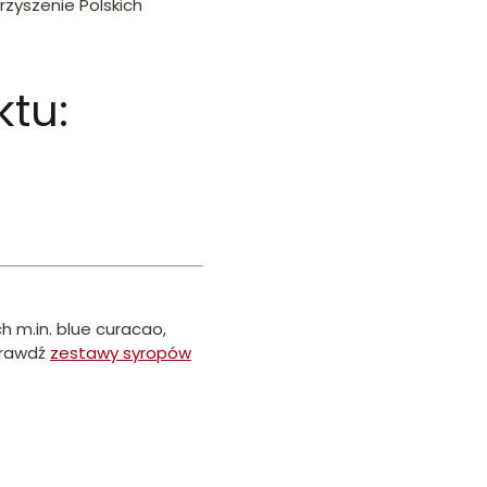
zyszenie Polskich
tu:
 m.in. blue curacao,
Sprawdź
zestawy syropów