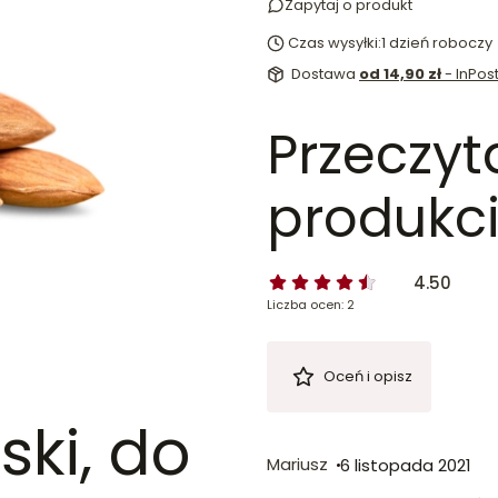
Zapytaj o produkt
Czas wysyłki:
1 dzień roboczy
Dostawa
od 14,90 zł
- InPo
Przeczyt
produkci
4.50
Liczba ocen: 2
Oceń i opisz
ki, do
Mariusz
6 listopada 2021