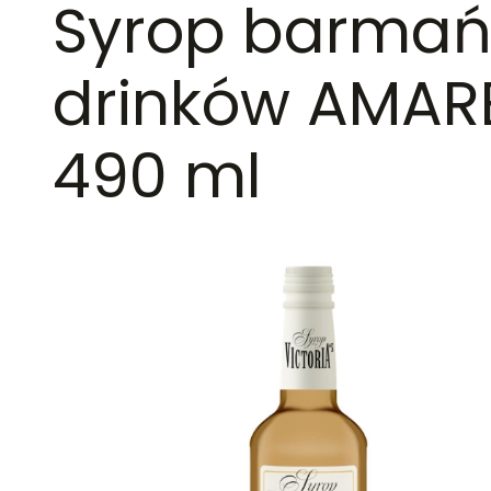
Syrop barmańs
drinków AMAR
490 ml