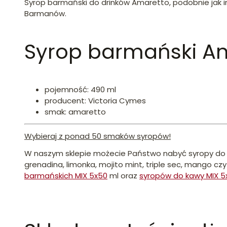
Syrop barmański do drinków Amaretto, podobnie jak 
Barmanów.
Syrop barmański Am
pojemność: 490 ml
producent: Victoria Cymes
smak: amaretto
Wybieraj z ponad 50 smaków syropów!
W naszym sklepie możecie Państwo nabyć syropy do 
grenadina, limonka, mojito mint, triple sec, mango cz
barmańskich MIX 5x50
ml oraz
syropów do kawy MIX 5