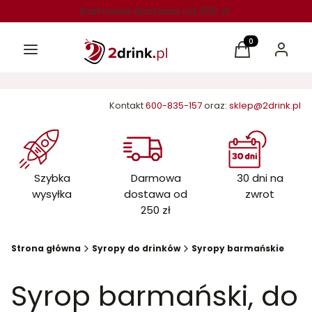
Darmowa dostawa od 250 zł
Menu
Produkty w kos
Koszyk
Zaloguj 
Kontakt
600-835-157
oraz:
sklep@2drink.pl
Szybka
Darmowa
30 dni na
wysyłka
dostawa od
zwrot
250 zł
Strona główna
Syropy do drinków
Syropy barmańskie
Syrop barmański, do