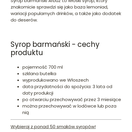
Syrop barmański Arbuz to włoski syrop, który
znakomicie sprawdzi się jako baza lemoniad,
wariacji popularnych drinków, a także jako dodatek
do deserów.
Syrop barmański - cechy
produktu
pojemność 700 ml
szklana butelka
wyprodukowano we Włoszech
data przydatności do spożycia: 3 lata od
daty produkcji
po otwarciu przechowywać przez 3 miesiące
można przechowywać w lodówce lub poza
nią
Wybieraj z ponad 50 smaków syropów!