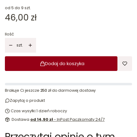
od 5 do 9 szt.
Cena
46,00 zł
Ilość
szt.
Dodaj do koszyka
Brakuje Ci jeszcze
250 zł
do darmowej dostawy
Zapytaj o produkt
Czas wysyłki:
1 dzień roboczy
Dostawa
od 14,90 zł
- InPost Paczkomaty 24/7
Przeczytaj opinie o tym