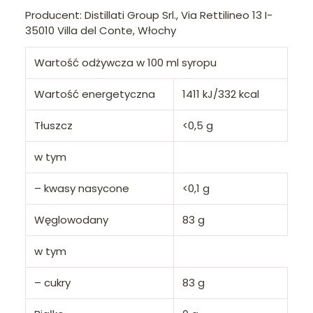
Producent: Distillati Group Srl., Via Rettilineo 13 I-
35010 Villa del Conte, Włochy
Wartość odżywcza w 100 ml syropu
Wartość energetyczna
1411 kJ/332 kcal
Tłuszcz
<0,5 g
w tym
– kwasy nasycone
<0,1 g
Węglowodany
83 g
w tym
– cukry
83 g