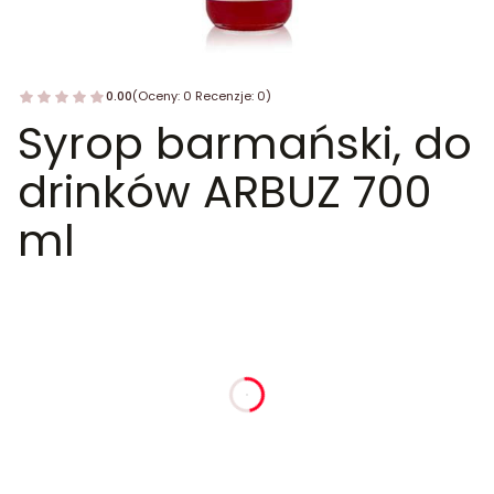
0.00
(Oceny: 0 Recenzje: 0)
Syrop barmański, do
drinków ARBUZ 700
ml
dnia
godziny
minuty
sekundy