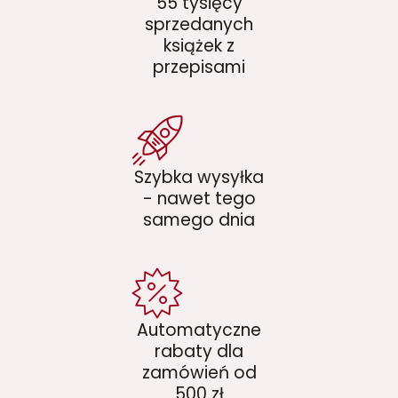
55 tysięcy
sprzedanych
książek z
przepisami
Szybka wysyłka
- nawet tego
samego dnia
Automatyczne
rabaty dla
zamówień od
500 zł