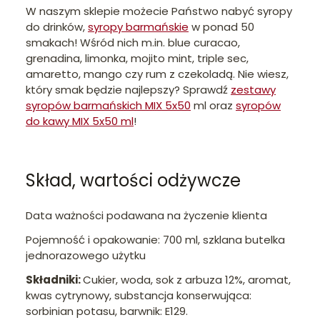
W naszym sklepie możecie Państwo nabyć syropy
do drinków,
syropy barmańskie
w ponad 50
smakach! Wśród nich m.in. blue curacao,
grenadina, limonka, mojito mint, triple sec,
amaretto, mango czy rum z czekoladą. Nie wiesz,
który smak będzie najlepszy? Sprawdź
zestawy
syropów barmańskich MIX 5x50
ml oraz
syropów
do kawy MIX 5x50 ml
!
Skład, wartości odżywcze
Data ważności podawana na życzenie klienta
Pojemność i opakowanie: 700 ml, szklana butelka
jednorazowego użytku
Składniki:
Cukier, woda, sok z arbuza 12%, aromat,
kwas cytrynowy, substancja konserwująca:
sorbinian potasu, barwnik: E129.