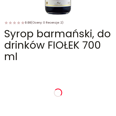
0.00
(Oceny: 0 Recenzje: 2)
Syrop barmański, do
drinków FIOŁEK 700
ml
dnia
godziny
minuty
sekundy