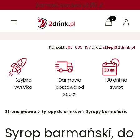
Darmowa dostawa od 250 zł
Menu
Produkty w kos
Koszyk
Zaloguj 
Kontakt
600-835-157
oraz:
sklep@2drink.pl
Szybka
Darmowa
30 dni na
wysyłka
dostawa od
zwrot
250 zł
Strona główna
Syropy do drinków
Syropy barmańskie
Syrop barmański, do