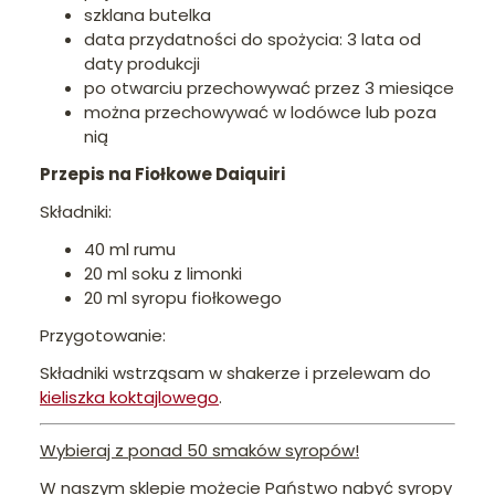
szklana butelka
data przydatności do spożycia: 3 lata od
daty produkcji
po otwarciu przechowywać przez 3 miesiące
można przechowywać w lodówce lub poza
nią
Przepis na Fiołkowe Daiquiri
Składniki:
40 ml rumu
20 ml soku z limonki
20 ml syropu fiołkowego
Przygotowanie:
Składniki wstrząsam w shakerze i przelewam do
kieliszka koktajlowego
.
Wybieraj z ponad 50 smaków syropów!
W naszym sklepie możecie Państwo nabyć syropy