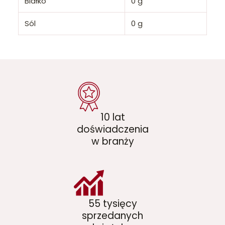
Białko
0 g
Sól
0 g
10 lat
doświadczenia
w branży
55 tysięcy
sprzedanych