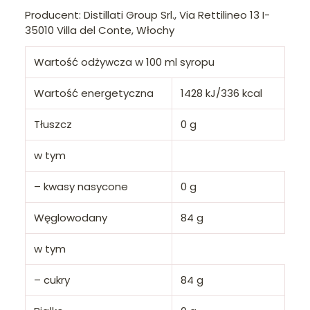
Producent: Distillati Group Srl., Via Rettilineo 13 I-
35010 Villa del Conte, Włochy
Wartość odżywcza w 100 ml syropu
Wartość energetyczna
1428 kJ/336 kcal
Tłuszcz
0 g
w tym
– kwasy nasycone
0 g
Węglowodany
84 g
w tym
– cukry
84 g