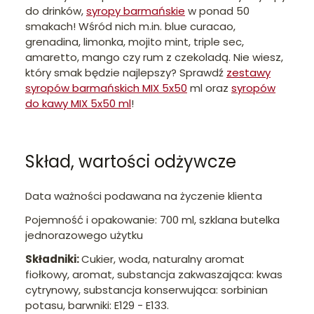
do drinków,
syropy barmańskie
w ponad 50
smakach! Wśród nich m.in. blue curacao,
grenadina, limonka, mojito mint, triple sec,
amaretto, mango czy rum z czekoladą. Nie wiesz,
który smak będzie najlepszy? Sprawdź
zestawy
syropów barmańskich MIX 5x50
ml oraz
syropów
do kawy MIX 5x50 ml
!
Skład, wartości odżywcze
Data ważności podawana na życzenie klienta
Pojemność i opakowanie: 700 ml, szklana butelka
jednorazowego użytku
Składniki:
Cukier, woda, naturalny aromat
fiołkowy, aromat, substancja zakwaszająca: kwas
cytrynowy, substancja konserwująca: sorbinian
potasu, barwniki: E129 - E133.