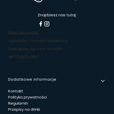
Znajdziesz nas tutaj:
Sklep prowadzą
Agnieszka i Tomasz Skupieńscy,
Dwie głowy Sp. z.o.o. w Łodzi,
NIP 7262654350
Linki w stopce
Dodatkowe informacje
Kontakt
Polityka prywatności
Regulamin
Przepisy na drinki