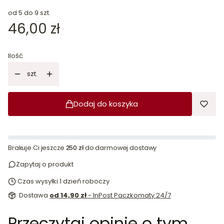
od 5 do 9 szt.
Cena
46,00 zł
Ilość
szt.
Dodaj do koszyka
Brakuje Ci jeszcze
250 zł
do darmowej dostawy
Zapytaj o produkt
Czas wysyłki:
1 dzień roboczy
Dostawa
od 14,90 zł
- InPost Paczkomaty 24/7
Przeczytaj opinie o tym