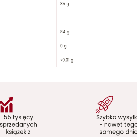
85 g
84 g
0 g
<0,01 g
55 tysięcy
Szybka wysył
sprzedanych
- nawet teg
książek z
samego dni