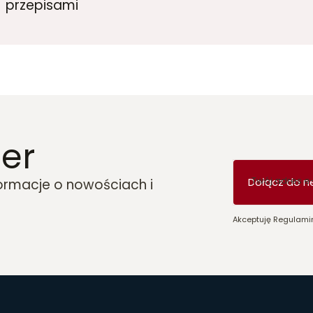
przepisami
er
Twój adres e
Dołącz do n
formacje o nowościach i
Akceptuję Regulamin