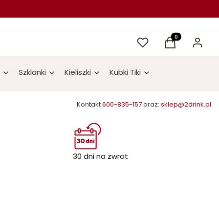
Ulubione
Produkty w kos
Koszyk
Zaloguj 
Szklanki
Kieliszki
Kubki Tiki
Kontakt
600-835-157
oraz:
sklep@2drink.pl
30 dni na zwrot