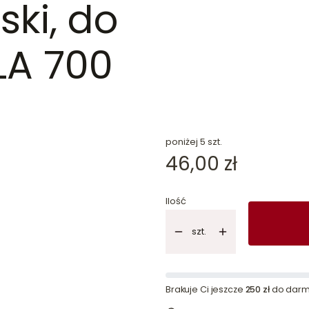
ki, do
LA 700
dn
poniżej 5 szt.
Cena
46,00 zł
Ilość
szt.
Brakuje Ci jeszcze
250 zł
do darm