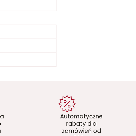
ka
Automatyczne
o
rabaty dla
a
zamówień od