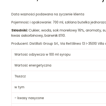
Data ważności podawana na życzenie klienta
Pojemność i opakowanie: 700 ml, szklana butelka jednora
Cukier, woda, sok morelowy 16%, aromaty, s
Składniki:
kwas askorbinowy, barwnik E110.
Producent: Distillati Group Srl., Via Rettilineo 13 I-35010 Vil
Wartość odżywcza w 100 ml syropu
Wartość energetyczna
Tłuszcz
w tym
– kwasy nasycone