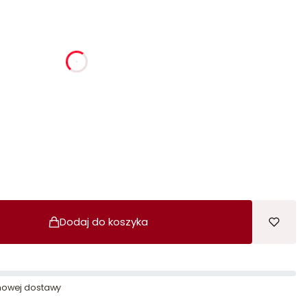
ia
godziny
minuty
sekundy
Dodaj do koszyka
owej dostawy