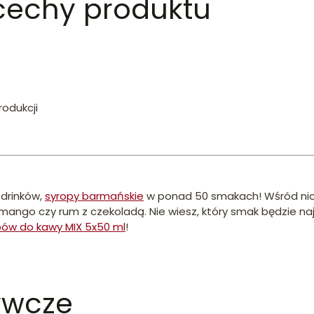
cechy produktu
rodukcji
drinków,
syropy barmańskie
w ponad 50 smakach! Wśród nich
, mango czy rum z czekoladą. Nie wiesz, który smak będzie n
pów do kawy MIX 5x50 ml
!
ywcze