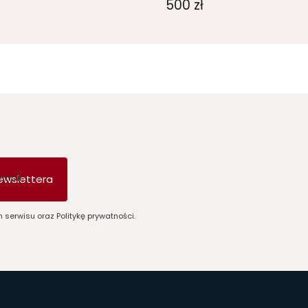
500 zł
-mail
ewslettera
 serwisu oraz Politykę prywatności.