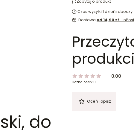
Zapytaj o produkt
Czas wysyłki:
1 dzień roboczy
Dostawa
od 14,90 zł
- InPo
Przeczyt
produkci
0.00
Liczba ocen: 0
Oceń i opisz
ki, do