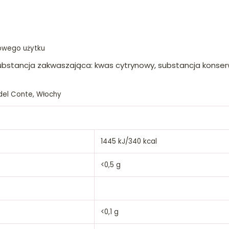
zowego użytku
ubstancja zakwaszająca: kwas cytrynowy, substancja konserw
la del Conte, Włochy
1445 kJ/340 kcal
<0,5 g
<0,1 g