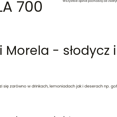
LA 700
Wszystkie opinie pochodzą od zwery
Morela - słodycz i
zi się zarówno w drinkach, lemoniadach jak i deserach np. go