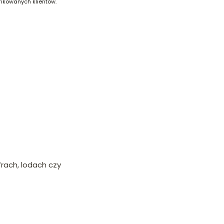
fikowanych klientów.
frach, lodach czy