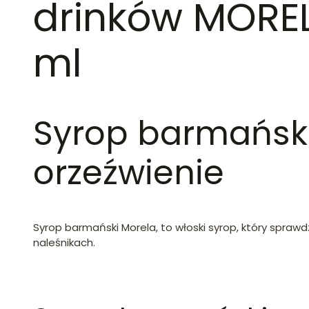
drinków MORE
ml
Syrop barmański 
orzeźwienie
Syrop barmański Morela, to włoski syrop, który sprawd
naleśnikach.