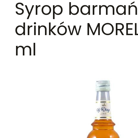
Syrop barmańs
drinków MORE
ml