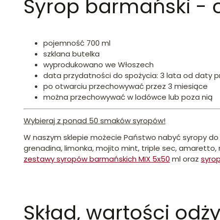
Syrop barmański - 
pojemność 700 ml
szklana butelka
wyprodukowano we Włoszech
data przydatności do spożycia: 3 lata od daty p
po otwarciu przechowywać przez 3 miesiące
można przechowywać w lodówce lub poza nią
Wybieraj z ponad 50 smaków syropów!
W naszym sklepie możecie Państwo nabyć syropy do 
grenadina, limonka, mojito mint, triple sec, amaretto
zestawy syropów barmańskich MIX 5x50
ml oraz
syro
Skład, wartości odż