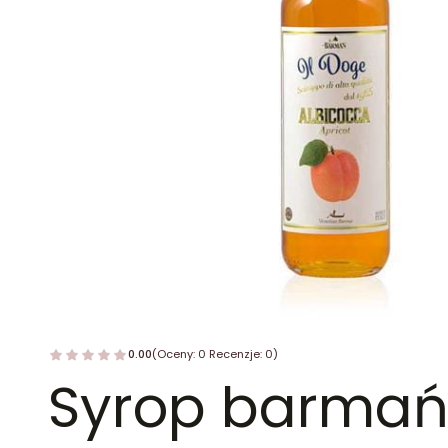
0.00
(Oceny: 0 Recenzje: 0)
Syrop barmańs