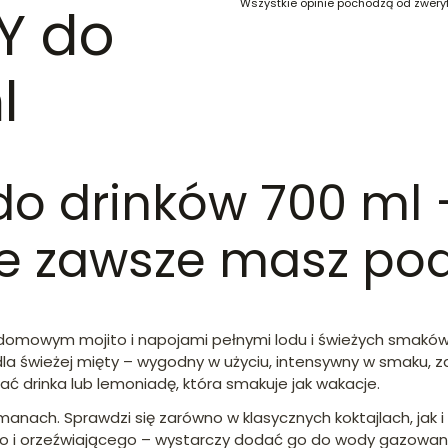
Wszystkie opinie pochodzą od zwery
Y do
l
o drinków 700 ml 
óre zawsze masz po
i, domowym mojito i napojami pełnymi lodu i świeżych smakó
dla świeżej mięty – wygodny w użyciu, intensywny w smaku, z
ć drinka lub lemoniadę, która smakuje jak wakacje.
nach. Sprawdzi się zarówno w klasycznych koktajlach, jak 
ego i orzeźwiającego – wystarczy dodać go do wody gazowan