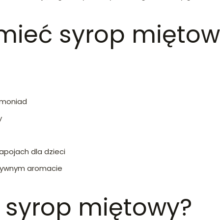
mieć syrop miętow
lemoniad
y
pojach dla dzieci
nsywnym aromacie
 syrop miętowy?