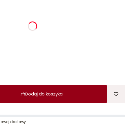
ia
godziny
minuty
sekundy
Dodaj do koszyka
owej dostawy