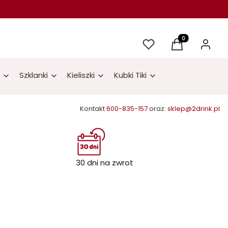
Ulubione
Produkty w kos
Koszyk
Zaloguj 
Szklanki
Kieliszki
Kubki Tiki
Kontakt
600-835-157
oraz:
sklep@2drink.pl
30 dni na zwrot