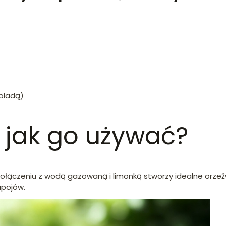
oladą)
 jak go używać?
połączeniu z wodą gazowaną i limonką stworzy idealne orzeź
apojów.