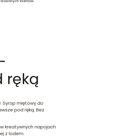
fikowanych klientów.
–
d ręką
w. Syrop miętowy do
awsze pod ręką. Bez
i w kreatywnych napojach
ej z lodem.