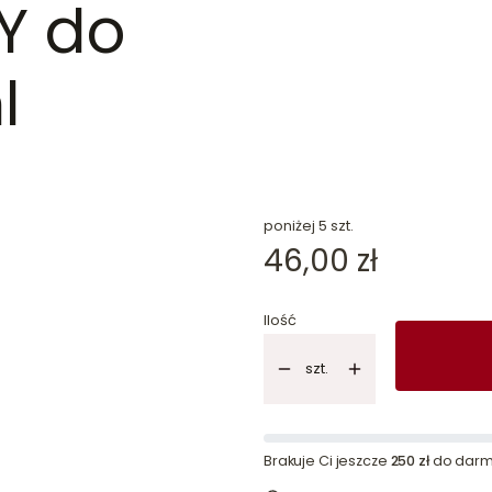
Y do
l
dn
poniżej 5 szt.
Cena
46,00 zł
Ilość
szt.
Brakuje Ci jeszcze
250 zł
do darm