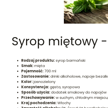
Syrop miętowy -
Rodzaj produktu:
syrop barmański
Smak:
mięta
Pojemność:
700 ml
Zastosowanie:
drinki alkoholowe, napoje bezal
Kolor:
jasnozielony
Konsystencja:
gęsta, syropowa
Sposób użycia:
dodatek smakowy do napojów (1
Przechowywanie:
w suchym, chłodnym miejscu,
Kraj pochodzenia:
Włochy