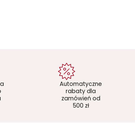
ka
Automatyczne
o
rabaty dla
a
zamówień od
500 zł