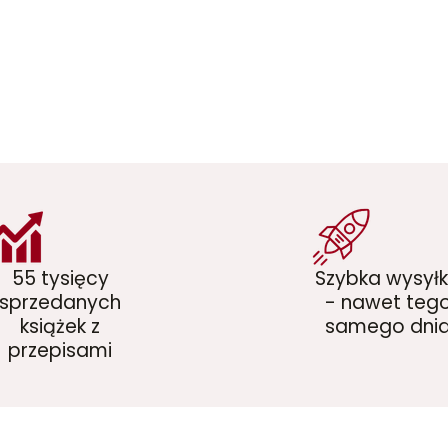
55 tysięcy
Szybka wysył
sprzedanych
- nawet teg
książek z
samego dni
przepisami