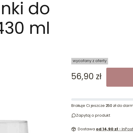
nki do
430 ml
dn
wycofany z oferty
Cena
56,90 zł
Brakuje Ci jeszcze
250 zł
do darm
Zapytaj o produkt
Dostawa
od 14,90 zł
- InPo