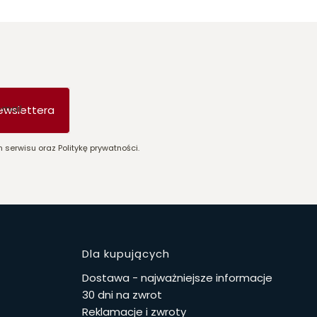
-mail
ewslettera
 serwisu oraz Politykę prywatności.
stopce
Dla kupujących
Dostawa - najważniejsze informacje
30 dni na zwrot
Reklamacje i zwroty