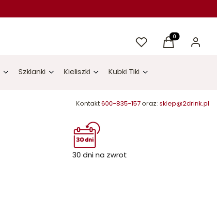
Ulubione
Produkty w kos
Koszyk
Zaloguj 
Szklanki
Kieliszki
Kubki Tiki
Kontakt
600-835-157
oraz:
sklep@2drink.pl
30 dni na zwrot