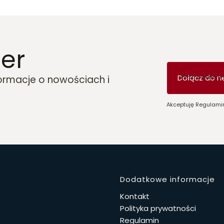
er
Twój adres e
Dołącz do n
formacje o nowościach i
Akceptuję Regulamin
Linki w 
Dodatkowe informacje
Kontakt
Polityka prywatności
Regulamin