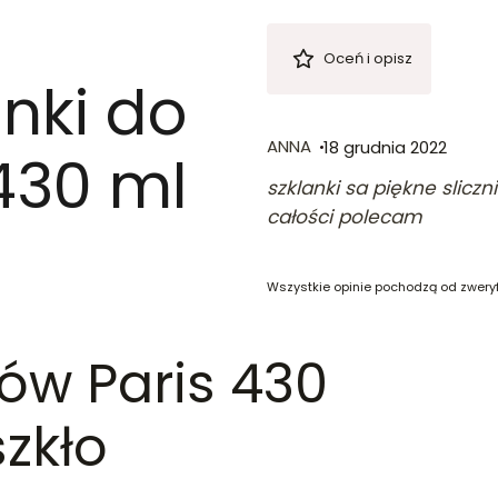
Oceń i opisz
nki do
ANNA
18 grudnia 2022
430 ml
szklanki sa piękne slicz
całości polecam
Wszystkie opinie pochodzą od zwery
ków Paris 430
zkło