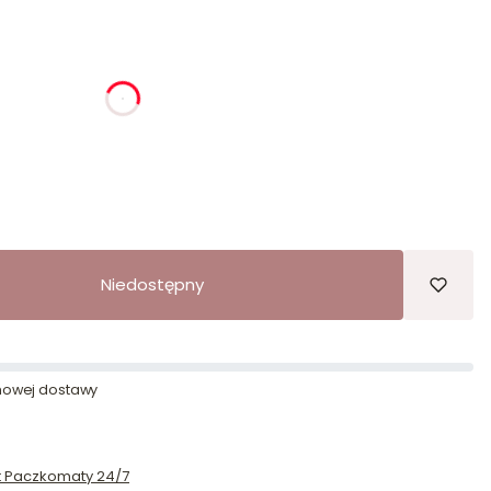
ia
godziny
minuty
sekundy
Niedostępny
owej dostawy
st Paczkomaty 24/7