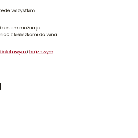
przede wszystkim
odzeniem można je
iać z kieliszkami do wina
fioletowym
i
brązowym
.
u