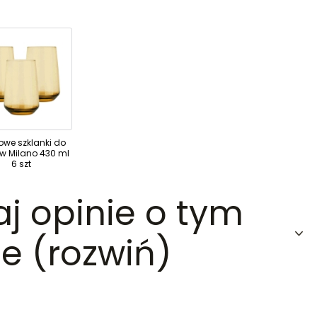
owe szklanki do
ów Milano 430 ml
6 szt
aj opinie o tym
e (rozwiń)