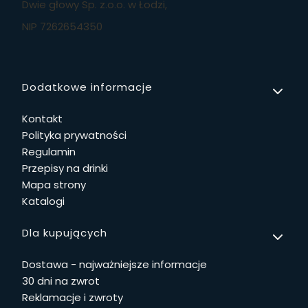
Dwie głowy Sp. z.o.o. w Łodzi,
NIP 7262654350
Linki w stopce
Dodatkowe informacje
Kontakt
Polityka prywatności
Regulamin
Przepisy na drinki
Mapa strony
Katalogi
Dla kupujących
Dostawa - najważniejsze informacje
30 dni na zwrot
Reklamacje i zwroty