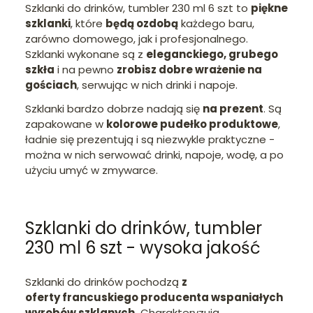
Szklanki do drinków, tumbler 230 ml 6 szt to
piękne
szklanki
, które
będą ozdobą
każdego baru,
zarówno domowego, jak i profesjonalnego.
Szklanki wykonane są z
eleganckiego, grubego
szkła
i na pewno
zrobisz dobre wrażenie na
gościach
, serwując w nich drinki i napoje.
Szklanki bardzo dobrze nadają się
na prezent
. Są
zapakowane w
kolorowe pudełko produktowe
,
ładnie się prezentują i są niezwykle praktyczne -
można w nich serwować drinki, napoje, wodę, a po
użyciu umyć w zmywarce.
Szklanki do drinków, tumbler
230 ml 6 szt - wysoka jakość
Szklanki do drinków pochodzą
z
oferty francuskiego producenta wspaniałych
wyrobów szklanych.
Charakteryzują