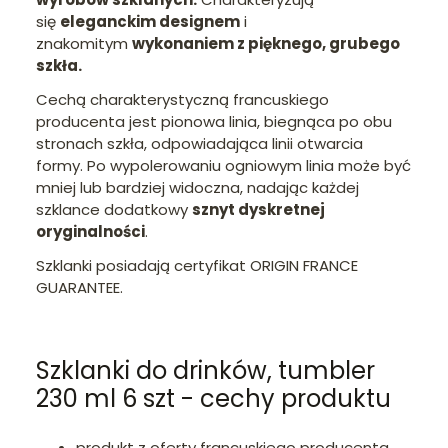
się
eleganckim designem
i
znakomitym
wykonaniem z pięknego, grubego
szkła.
Cechą charakterystyczną francuskiego
producenta jest pionowa linia, biegnąca po obu
stronach szkła, odpowiadająca linii otwarcia
formy. Po wypolerowaniu ogniowym linia może być
mniej lub bardziej widoczna, nadając każdej
szklance dodatkowy
sznyt dyskretnej
oryginalności
.
Szklanki posiadają certyfikat ORIGIN FRANCE
GUARANTEE.
Szklanki do drinków, tumbler
230 ml 6 szt - cechy produktu
produkt z oferty francuskiego producenta