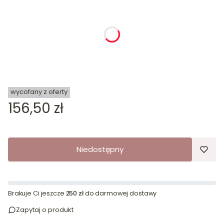
dnia
godziny
minuty
sekundy
wycofany z oferty
Cena
156,50 zł
Niedostępny
Brakuje Ci jeszcze
250 zł
do darmowej dostawy
Zapytaj o produkt