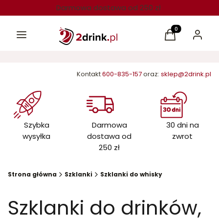
Darmowa dostawa od 250 zł
Menu
Produkty w kos
Koszyk
Zaloguj 
Kontakt
600-835-157
oraz:
sklep@2drink.pl
Szybka
Darmowa
30 dni na
wysyłka
dostawa od
zwrot
250 zł
Strona główna
Szklanki
Szklanki do whisky
Szklanki do drinków,