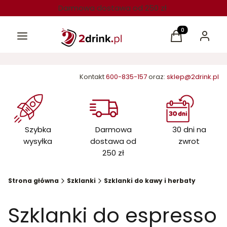
Darmowa dostawa od 250 zł
Menu
Produkty w kos
Koszyk
Zaloguj 
Kontakt
600-835-157
oraz:
sklep@2drink.pl
Szybka
Darmowa
30 dni na
wysyłka
dostawa od
zwrot
250 zł
Strona główna
Szklanki
Szklanki do kawy i herbaty
Szklanki do espresso