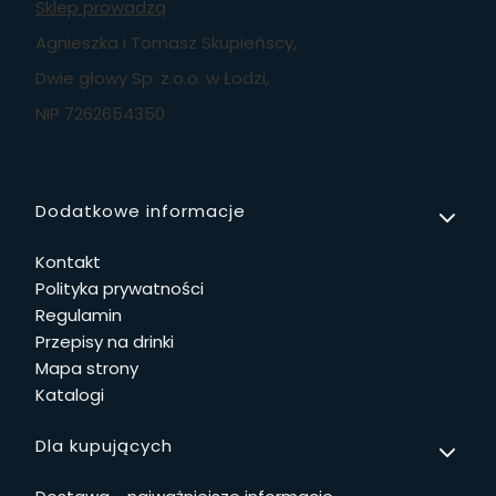
Sklep prowadzą
Agnieszka i Tomasz Skupieńscy,
Dwie głowy Sp. z.o.o. w Łodzi,
NIP 7262654350
Linki w stopce
Dodatkowe informacje
Kontakt
Polityka prywatności
Regulamin
Przepisy na drinki
Mapa strony
Katalogi
Dla kupujących