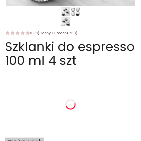
0.00
(Oceny: 0 Recenzje: 0)
Szklanki do espresso
100 ml 4 szt
dnia
godziny
minuty
sekundy
wycofany z oferty