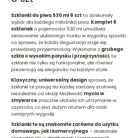
Szklanki do piwa 530 ml 6 szt
to doskonały
wybór dla każdego miłośnika piwa.
Komplet 6
szklanek
o pojemności 530 ml umożliwia
serwowanie ulubionego trunku w wygodny sposób
co sprawia, że każda degustacja staje się
prawdziwą przyjemnością. Wykonane z
grubego
szkła o wysokim połysku i przejrzystości
, te
szklanki nie tylko są funkcjonalne, ale również
prezentują się elegancko na każdym stole.
Klasyczny, uniwersalny design
sprawia, że
szklanki te pasują do każdej zastawy stołowej,
niezależnie od okazji. Możliwość
mycia w
zmywarce
znacznie ułatwia ich utrzymanie w
czystości, co jest dużym atutem dla osób
ceniących wygodę.
Szklanki te są znakomite zarówno do użytku
domowego, jak i komercyjnego
– doskonale
sprawdzą się w drinkbarach i restauracjach.