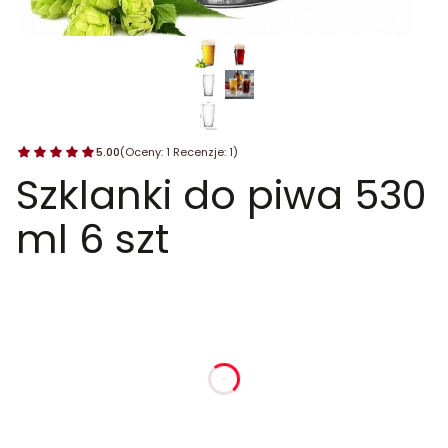
5.00
(Oceny: 1 Recenzje: 1)
Szklanki do piwa 530
ml 6 szt
dnia
godziny
minuty
sekundy