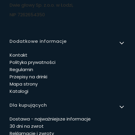
Dwie głowy Sp. z.o.o. w Łodzi,
NIP 7262654350
Linki w stopce
Dodatkowe informacje
Kontakt
Polityka prywatności
Regulamin
Przepisy na drinki
Mapa strony
Katalogi
Dla kupujących
Dostawa - najważniejsze informacje
30 dni na zwrot
Reklamacje i zwroty