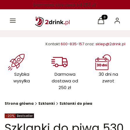
Darmowa dostawa od 250 zł
Menu
Produkty w kos
Koszyk
Zaloguj 
Kontakt
600-835-157
oraz:
sklep@2drink.pl
Szybka
Darmowa
30 dni na
wysyłka
dostawa od
zwrot
250 zł
Strona główna
Szklanki
Szklanki do piwa
zniżki
Etykiety produktu
-20%
Bestseller
Szklanki do piwa 530