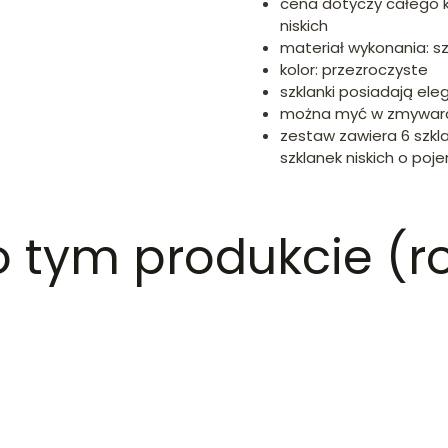
cena dotyczy całego ko
niskich
materiał wykonania: sz
kolor: przezroczyste
szklanki posiadają ele
można myć w zmywar
zestaw zawiera 6 szkl
szklanek niskich o poj
 o tym produkcie (r