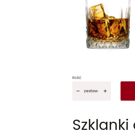
Ilość
zestaw
Szklanki 