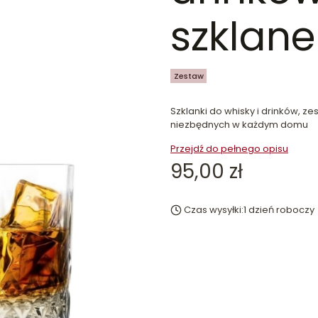
szklane
Zestaw
Szklanki do whisky i drinków, ze
niezbędnych w każdym domu
Przejdź do pełnego opisu
Cena
95,00 zł
Czas wysyłki:
1 dzień roboczy
dn