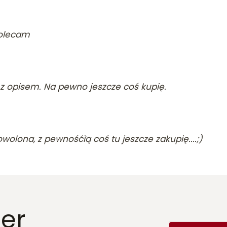
Polecam
z opisem. Na pewno jeszcze coś kupię.
olona, z pewnośćìą coś tu jeszcze zakupię....;)
er