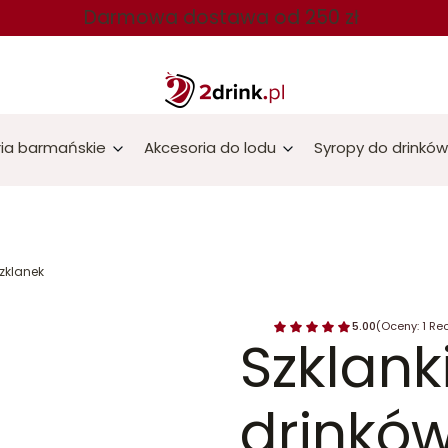
Darmowa dostawa od 250 zł
ia barmańskie
Akcesoria do lodu
Syropy do drinków
szklanek
5.00
(Oceny: 1 Rec
Szklank
drinków