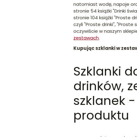
natomiast wodę, napoje oraz
stronie 54 książki "Drinki św
stronie 104 książki "Proste dr
czyli "Proste drinki", "Proste
oczywiście w naszym sklepi
zestawach
.
Kupując szklanki w zestaw
Szklanki d
drinków, z
szklanek 
produktu