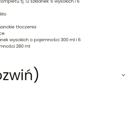
mpletu tj. 12 szklanek: 6 wysokich i 6
kło
ganckie tłoczenia
ce
anek wysokich o pojemności 300 ml i 6
emności 280 ml
ozwiń)