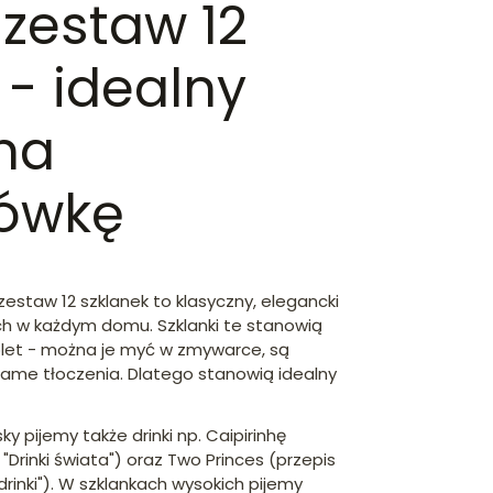
 zestaw 12
 - idealny
na
ówkę
 zestaw 12 szklanek to klasyczny, elegancki
h w każdym domu. Szklanki te stanowią
plet - można je myć w zmywarce, są
same tłoczenia. Dlatego stanowią idealny
ky pijemy także drinki np. Caipirinhę
i "Drinki świata") oraz Two Princes (przepis
 drinki"). W szklankach wysokich pijemy