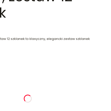
k
staw 12 szklanek to klasyczny, elegancki zestaw szklanek
ia
godziny
minuty
sekundy