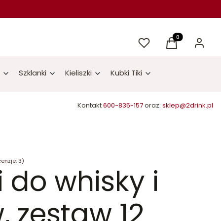
Ulubione
Produkty w kos
Koszyk
Zaloguj 
Szklanki
Kieliszki
Kubki Tiki
Kontakt
600-835-157
oraz:
sklep@2drink.pl
enzje: 3)
i do whisky i
, zestaw 12