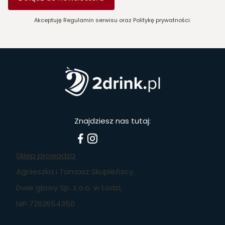
Akceptuję Regulamin serwisu oraz Politykę prywatności.
Znajdziesz nas tutaj:
Sklep prowadzą
Agnieszka i Tomasz Skupieńscy,
Dwie głowy Sp. z.o.o. w Łodzi,
NIP 7262654350