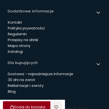
Linki w stopce
Dodatkowe informacje
Kontakt
Polityka prywatności
Regulamin
Przepisy na drinki
Mapa strony
Katalogi
Dla kupujących
Dostawa - najważniejsze informacje
30 dni na zwrot
Reklamacje i zwroty
Blog
Dodaj do koszyka
© Copyright 2026 Dwie Głowy Sp. z o.o.