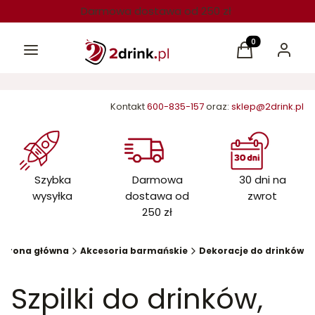
Darmowa dostawa od 250 zł
Menu
Produkty w kos
Koszyk
Zaloguj 
Kontakt
600-835-157
oraz:
sklep@2drink.pl
Szybka
Darmowa
30 dni na
wysyłka
dostawa od
zwrot
250 zł
Strona główna
Akcesoria barmańskie
Dekoracje do drinków
Szpilki do drinków,