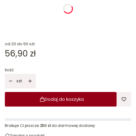
dnia
godziny
minuty
sekundy
od 20 do 50 szt.
Cena
56,90 zł
Ilość
szt.
Dodaj do koszyka
Brakuje Ci jeszcze
250 zł
do darmowej dostawy
Zapytaj o produkt