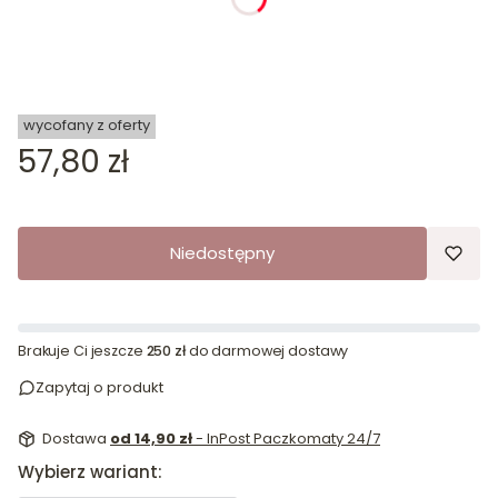
wycofany z oferty
Cena
57,80 zł
Niedostępny
Brakuje Ci jeszcze
250 zł
do darmowej dostawy
Zapytaj o produkt
Dostawa
od 14,90 zł
- InPost Paczkomaty 24/7
Wybierz wariant: