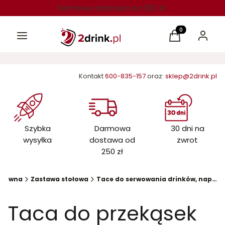
Darmowa dostawa od 250 zł
Menu
Produkty w kos
Koszyk
Zaloguj 
Kontakt
600-835-157
oraz:
sklep@2drink.pl
Szybka
Darmowa
30 dni na
wysyłka
dostawa od
zwrot
250 zł
główna
Zastawa stołowa
Tace do serwowania drinków, napojów
Taca do przekąsek