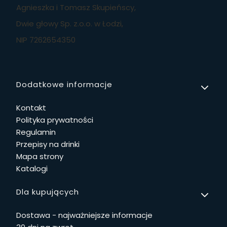
Agnieszka i Tomasz Skupieńscy,
Dwie głowy Sp. z.o.o. w Łodzi,
NIP 7262654350
Linki w stopce
Dodatkowe informacje
Kontakt
Polityka prywatności
Regulamin
Przepisy na drinki
Mapa strony
Katalogi
Dla kupujących
Dostawa - najważniejsze informacje