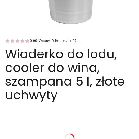
0.00
(Oceny: 0 Recenzje: 0)
Wiaderko do lodu,
cooler do wina,
szampana 5 l, złote
uchwyty
dnia
godziny
minuty
sekundy