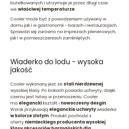
butelkowanych i utrzymuje je przez długi czas
we
właściwej temperaturze
.
Cooler może być z powodzeniem używany w
domu jak i w gastronomii - barach i restauracjach.
Sprawdzi się zarówno na imprezach plenerowych,
jak i w pomieszczeniach zamkniętych.
Wiaderko do lodu - wysoka
jakość
Cooler wykonany jest ze
stali nierdzewnej
wysokiej klasy. Po bokach posiada uchwyty, dzięki
czemu jest łatwy w przenoszeniu. Cooler
ma
elegancki
kształt i
nowoczesny desgin
.
Wzrok przykuwają
eleganckie uchwyty
wiaderka
w kolorze złotym
. Produkt pochodzi z
oferty
niemieckiego producenta wysokiej
klasy akcesoriów barmańskich dla