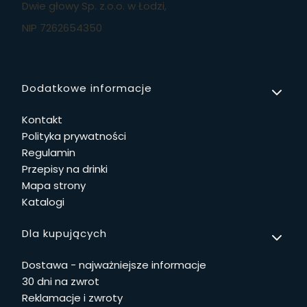
Dwie głowy Sp. z.o.o. w Łodzi,
NIP 7262654350
Linki w stopce
Dodatkowe informacje
Kontakt
Polityka prywatności
Regulamin
Przepisy na drinki
Mapa strony
Katalogi
Dla kupujących
Dostawa - najważniejsze informacje
30 dni na zwrot
Reklamacje i zwroty