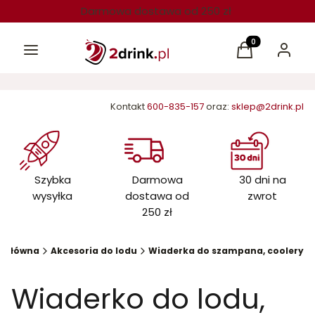
Darmowa dostawa od 250 zł
Menu
Produkty w kos
Koszyk
Zaloguj 
Kontakt
600-835-157
oraz:
sklep@2drink.pl
Szybka
Darmowa
30 dni na
wysyłka
dostawa od
zwrot
250 zł
a główna
Akcesoria do lodu
Wiaderka do szampana, coolery
Wiaderko do lodu,