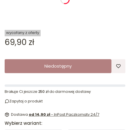
wycofany z oferty
Cena
69,90 zł
Niedostępny
Brakuje Ci jeszcze
250 zł
do darmowej dostawy
Zapytaj o produkt
Dostawa
od 14,90 zł
- InPost Paczkomaty 24/7
Wybierz wariant: