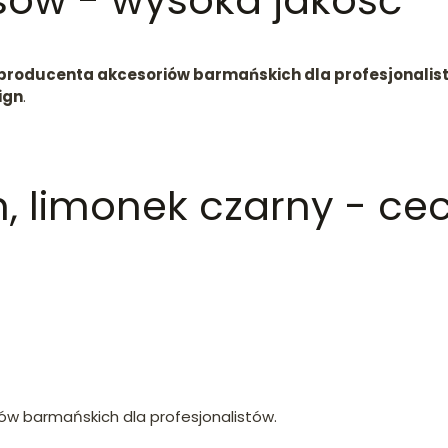
sów - wysoka jakość
producenta akcesoriów barmańskich dla profesjonalis
ign
.
, limonek czarny - ce
ów barmańskich dla profesjonalistów.