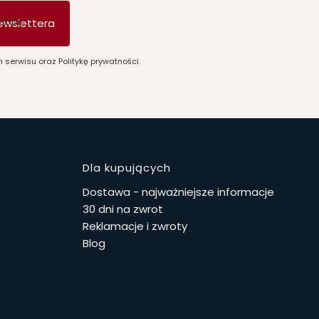
-mail
ewslettera
 serwisu oraz Politykę prywatności.
stopce
Dla kupujących
Dostawa - najważniejsze informacje
30 dni na zwrot
Reklamacje i zwroty
Blog