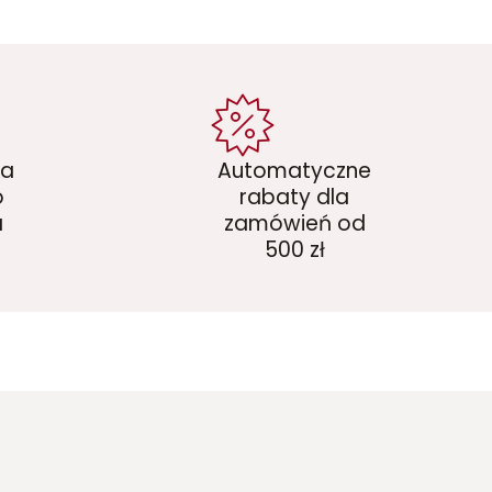
ka
Automatyczne
o
rabaty dla
a
zamówień od
500 zł