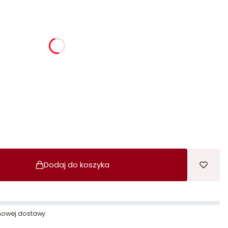
ia
godziny
minuty
sekundy
Dodaj do koszyka
owej dostawy