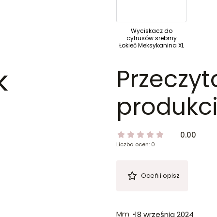
Wyciskacz do
cytrusów srebrny
Łokieć Meksykanina XL
k
Przeczyt
produkci
0.00
Liczba ocen: 0
Oceń i opisz
Mm
18 września 2024