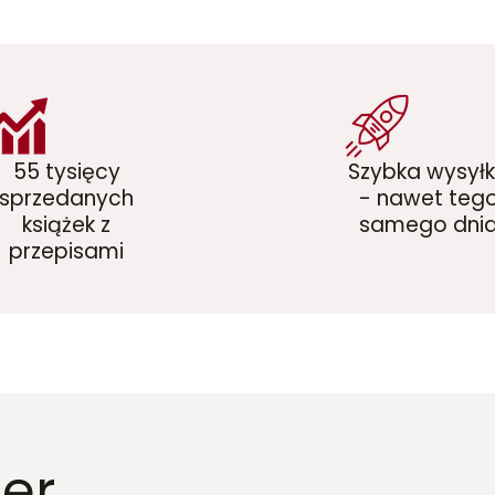
55 tysięcy
Szybka wysył
sprzedanych
- nawet teg
książek z
samego dni
przepisami
er