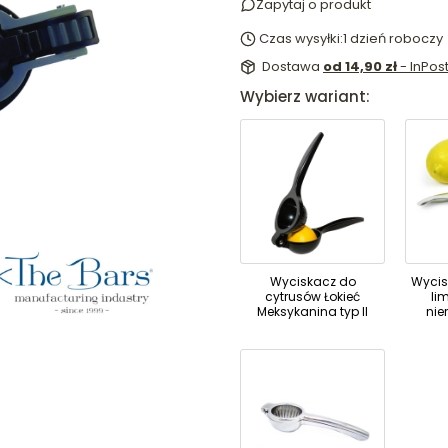
Zapytaj o produkt
Czas wysyłki:
1 dzień roboczy
Dostawa
od 14,90 zł
- InPo
Wybierz wariant:
Wyciskacz do
Wycis
cytrusów Łokieć
li
Meksykanina typ II
nie