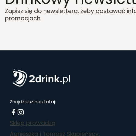
Zapisz się do newslettera, żeby dostawać in
promocjach
Znajdziesz nas tutaj:
Sklep prowadzą
Agnieszka i Tomasz Skupieńscy,