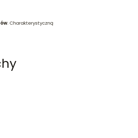
tów
. Charakterystyczną
chy