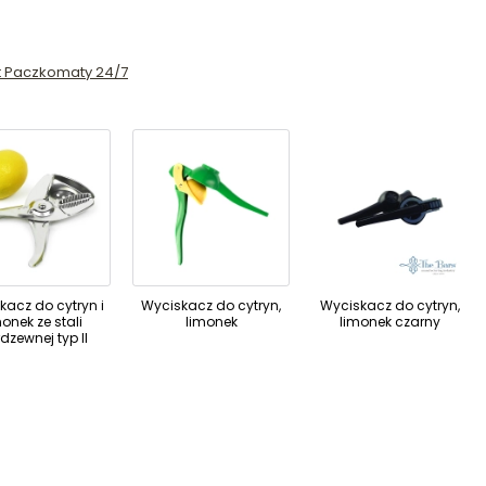
st Paczkomaty 24/7
kacz do cytryn i
Wyciskacz do cytryn,
Wyciskacz do cytryn,
monek ze stali
limonek
limonek czarny
rdzewnej typ II