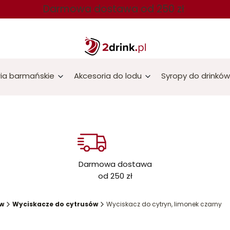
Darmowa dostawa od 250 zł
ia barmańskie
Akcesoria do lodu
Syropy do drinków
Darmowa dostawa
od 250 zł
ów
Wyciskacze do cytrusów
Wyciskacz do cytryn, limonek czarny