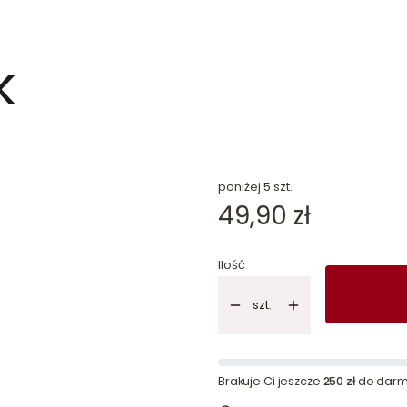
k
dn
poniżej 5 szt.
Cena
49,90 zł
Ilość
szt.
Brakuje Ci jeszcze
250 zł
do darm