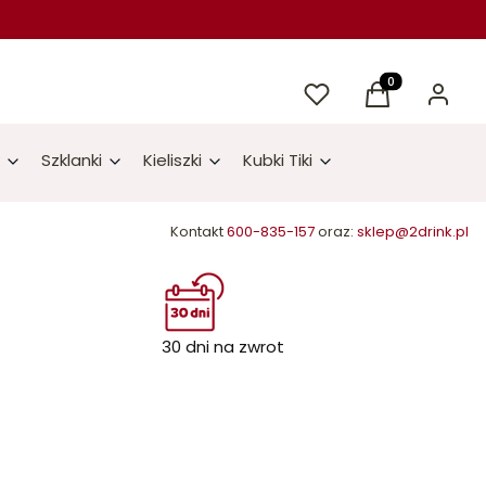
Ulubione
Produkty w kos
Koszyk
Zaloguj 
Szklanki
Kieliszki
Kubki Tiki
Kontakt
600-835-157
oraz:
sklep@2drink.pl
30 dni na zwrot