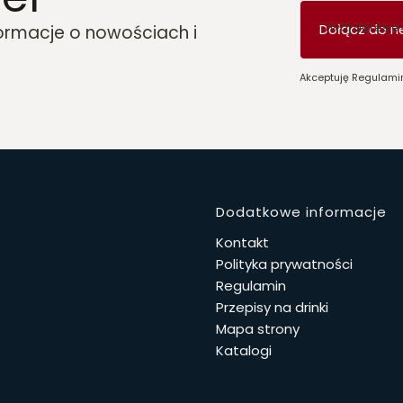
Twój adres e
Dołącz do n
formacje o nowościach i
Akceptuję Regulamin
Linki w 
Dodatkowe informacje
Kontakt
Polityka prywatności
Regulamin
Przepisy na drinki
Mapa strony
Katalogi