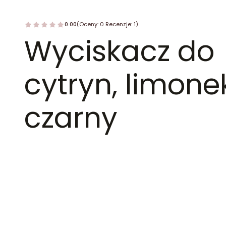
0.00
(Oceny: 0 Recenzje: 1)
Wyciskacz do
cytryn, limone
czarny