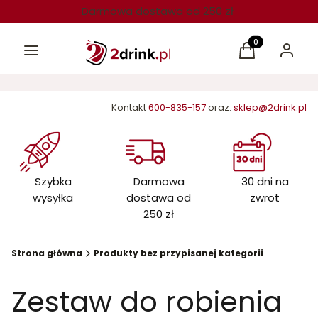
Darmowa dostawa od 250 zł
Menu
Produkty w kos
Koszyk
Zaloguj 
Kontakt
600-835-157
oraz:
sklep@2drink.pl
Szybka
Darmowa
30 dni na
wysyłka
dostawa od
zwrot
250 zł
Strona główna
Produkty bez przypisanej kategorii
Zestaw do robienia