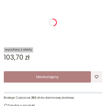
dnia
godziny
minuty
sekundy
wycofany z oferty
Cena
103,70 zł
Niedostępny
Brakuje Ci jeszcze
250 zł
do darmowej dostawy
Zapytaj o produkt