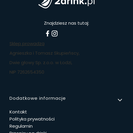
Znajdziesz nas tutaj:
Sklep prowadzą
Agnieszka i Tomasz Skupieńscy,
Dwie głowy Sp. z.o.o. w Łodzi,
NIP 7262654350
Linki w stopce
Dodatkowe informacje
Kontakt
Polityka prywatności
Regulamin