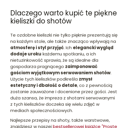
Dlaczego warto kupić te piękne
kieliszki do shotów
Te ozdobne kieliszki nie tylko pięknie prezentują się
na każdym stole, ale także znacząco wpływają na
atmosferę i styl przyjęć
. Ich
elegancki wygląd
dodaje uroku
każdemu spotkaniu, a ich
nietuzinkowość sprawia, że są idealne dla
gospodarza pragnącego
zaimponować
gościom wyjątkowym serwowaniem shotów
.
Użycie tych kieliszków podkreśla
zmysł
estetyczny i dbałość o detale
, co z pewnością
zostanie zauważone i docenione przez gości. Jest
duża szansa, że impreza z shotami serwowanymi
z tych kieliszków doczeka się wielu zdjęć w
mediach społecznościowych.
Najlepsze przepisy na shoty, także warstwowe,
znajdziesz w naszej
bestsellerowej książce "Proste