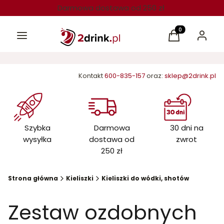
Darmowa dostawa od 250 zł
Menu
Produkty w kos
Koszyk
Zaloguj 
Kontakt
600-835-157
oraz:
sklep@2drink.pl
Szybka
Darmowa
30 dni na
wysyłka
dostawa od
zwrot
250 zł
Strona główna
Kieliszki
Kieliszki do wódki, shotów
Zestaw ozdobnych