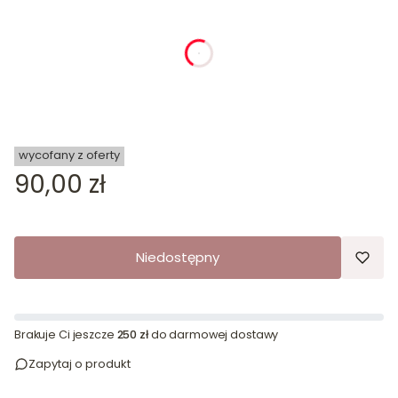
dnia
godziny
minuty
sekundy
wycofany z oferty
Cena
90,00 zł
Niedostępny
Brakuje Ci jeszcze
250 zł
do darmowej dostawy
Zapytaj o produkt