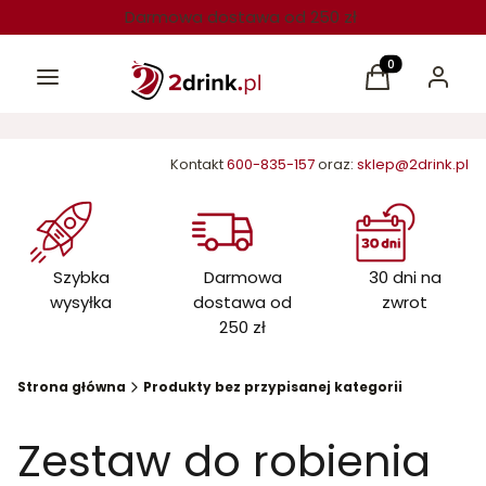
Darmowa dostawa od 250 zł
Menu
Produkty w kos
Koszyk
Zaloguj 
Kontakt
600-835-157
oraz:
sklep@2drink.pl
Szybka
Darmowa
30 dni na
wysyłka
dostawa od
zwrot
250 zł
Strona główna
Produkty bez przypisanej kategorii
Zestaw do robienia