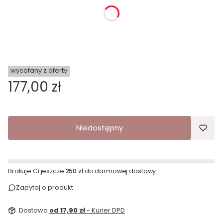
dnia
godziny
minuty
sekundy
wycofany z oferty
Cena
177,00 zł
Niedostępny
Brakuje Ci jeszcze
250 zł
do darmowej dostawy
Zapytaj o produkt
Dostawa
od 17,90 zł
- Kurier DPD