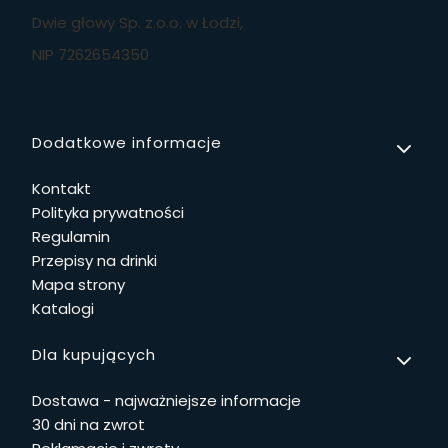
Dwie głowy Sp. z.o.o. w Łodzi,
NIP 7262654350
Linki w stopce
Dodatkowe informacje
Kontakt
Polityka prywatności
Regulamin
Przepisy na drinki
Mapa strony
Katalogi
Dla kupujących
Dostawa - najważniejsze informacje
30 dni na zwrot