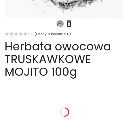
0.00
(Oceny: 0 Recenzje: 0)
Herbata owocowa
TRUSKAWKOWE
MOJITO 100g
dnia
godziny
minuty
sekundy