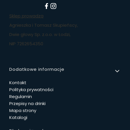
Sklep prowadzą
Agnieszka i Tomasz Skupieńscy,
Dwie głowy Sp. z.o.o. w Łodzi,
NIP 7262654350
Linki w stopce
Dodatkowe informacje
Kontakt
Polityka prywatności
Regulamin
Przepisy na drinki
Mapa strony
Katalogi