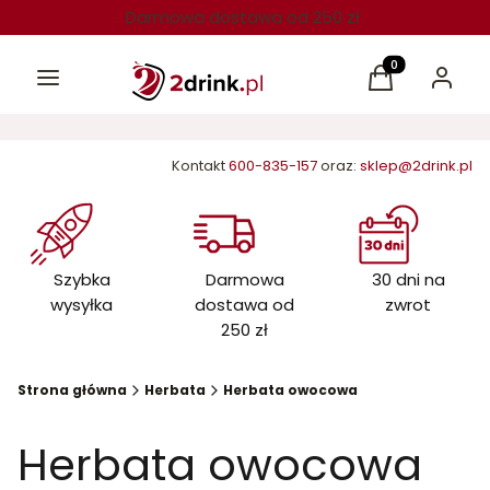
Darmowa dostawa od 250 zł
Menu
Produkty w kos
Koszyk
Zaloguj 
Kontakt
600-835-157
oraz:
sklep@2drink.pl
Szybka
Darmowa
30 dni na
wysyłka
dostawa od
zwrot
250 zł
Strona główna
Herbata
Herbata owocowa
Herbata owocowa