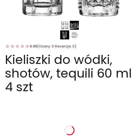
0.00
(Oceny: 0 Recenzje: 0)
Kieliszki do wódki,
shotów, tequili 60 ml
4 szt
dnia
godziny
minuty
sekundy