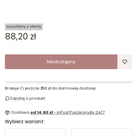
wycofany z oferty
Cena
88,20 zł
Niedostępny
Brakuje Ci jeszcze
250 zł
do darmowej dostawy
Zapytaj o produkt
Dostawa
od 14,90 zł
- InPost Paczkomaty 24/7
Wybierz wariant: