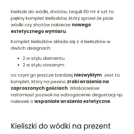
Kieliszki do wódki, shotów, tequili 60 ml 4 szt to
piękny komplet kieliszków, który sprawi że picie
wódki czy shotów nabierze
nowego
estetycznego wymiaru
.
Komplet kieliszków składa się z 4 kieliszków w
dwóch designach:
2 w stylu diamentu
2 w stylu ciosanym
co czyni go jeszcze bardziej
niezwykłym
. Jest to
komplet, który na pewno
zrobi wrażenia na
zaproszonych gościach
. Właścicielowi
natomiast pozwoli na wzbogacenie degustacji np.
nalewek o
wspaniałe wrażenia estetyczne
.
Kieliszki do wódki na prezent