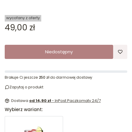
wycofany z oferty
Cena
49,00 zł
Niedostępny
Brakuje Ci jeszcze
250 zł
do darmowej dostawy
Zapytaj o produkt
Dostawa
od 14,90 zł
- InPost Paczkomaty 24/7
Wybierz wariant: