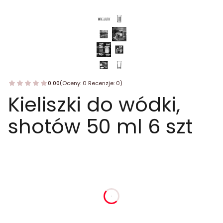
0.00
(Oceny: 0 Recenzje: 0)
Kieliszki do wódki,
shotów 50 ml 6 szt
dnia
godziny
minuty
sekundy