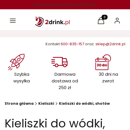
Darmowa dostawa od 250 zł
Menu
Produkty w kos
Koszyk
Zaloguj 
Kontakt
600-835-157
oraz:
sklep@2drink.pl
Szybka
Darmowa
30 dni na
wysyłka
dostawa od
zwrot
250 zł
Strona główna
Kieliszki
Kieliszki do wódki, shotów
Kieliszki do wódki,