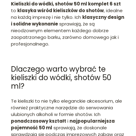
Kieliszki do wódki, shotów 50 ml komplet 6 szt
to
klasyka wśród kieliszków do shotów
, idealne
na każdą imprezę i nie tylko. Ich
klasyczny design
i solidne wykonanie
sprawiają, że są
nieodzownym elementem każdego dobrze
zaopatrzonego barku, zarówno domowego jak i
profesjonalnego.
Dlaczego warto wybrać te
kieliszki do wódki, shotów 50
ml?
Te kieliszki to nie tylko eleganckie akcesorium, ale
również praktyczne narzędzie do serwowania
ulubionych alkoholi w formie shotów. Ich
ponadczasowy kształt
i
najpopularniejsza
pojemność 50 ml
sprawiają, że doskonale
sprawdzają się podczas imprezowych zabaw oraz