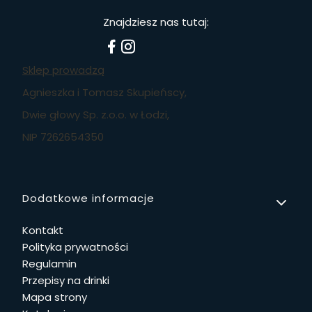
Znajdziesz nas tutaj:
Sklep prowadzą
Agnieszka i Tomasz Skupieńscy,
Dwie głowy Sp. z.o.o. w Łodzi,
NIP 7262654350
Linki w stopce
Dodatkowe informacje
Kontakt
Polityka prywatności
Regulamin
Przepisy na drinki
Mapa strony