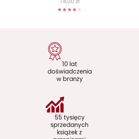
Cena
74,00 zł
10 lat
doświadczenia
w branży
55 tysięcy
sprzedanych
książek z