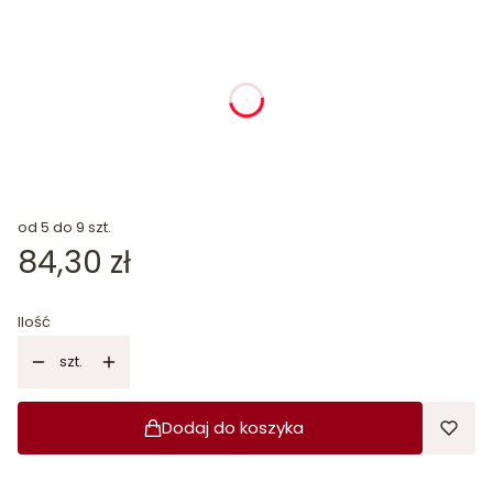
dnia
godziny
minuty
sekundy
od 5 do 9 szt.
Cena
84,30 zł
Ilość
szt.
Dodaj do koszyka