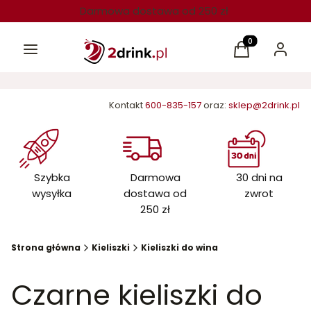
Darmowa dostawa od 250 zł
Menu
Produkty w kos
Koszyk
Zaloguj 
Kontakt
600-835-157
oraz:
sklep@2drink.pl
Szybka
Darmowa
30 dni na
wysyłka
dostawa od
zwrot
250 zł
Strona główna
Kieliszki
Kieliszki do wina
Czarne kieliszki do