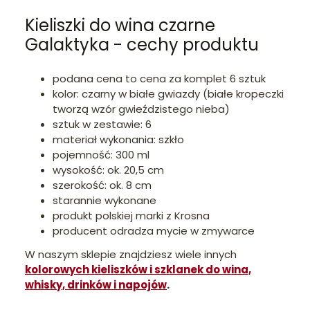
Kieliszki do wina czarne
Galaktyka - cechy produktu
podana cena to cena za komplet 6 sztuk
kolor: czarny w białe gwiazdy (białe kropeczki
tworzą wzór gwieździstego nieba)
sztuk w zestawie: 6
materiał wykonania: szkło
pojemność: 300 ml
wysokość: ok. 20,5 cm
szerokość: ok. 8 cm
starannie wykonane
produkt polskiej marki z Krosna
producent odradza mycie w zmywarce
W naszym sklepie znajdziesz wiele innych
kolorowych kieliszków i szklanek do wina,
whisky, drinków i napojów
.