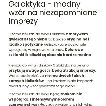
Galaktyka - modny
wzór na niezapomniane
imprezy
Czarne kieliszki do wina i drinków
z motywem
gwieździstego nieba
to bardzo
oryginalne i
rzadko spotykane
kieliszki, które doskonale
wpisują się w najnowsze trendy.
Kolorowe
szklanki i kieliszki są obecnie bardzo modne
.
Kieliszki do wina i drinków Galaktyka na pewno
przykują uwagę gości i będą atrakcją imprezy
.
Warto podkreślić, że
nie ma dwóch takich
samych kieliszków
- na każdym białe kropeczki
tworzą inny wzór gwieździstego nieba.
Czarne kieliszki do wina będą
znakomicie
współgrać z intensywnym kolorem
czerwonych win
. Gdy zaserwujemy w nich wino