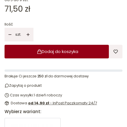
Cena
71,50 zł
Ilość
szt.
Dodaj do koszyka
Brakuje Ci jeszcze
250 zł
do darmowej dostawy
Zapytaj o produkt
Czas wysyłki:
1 dzień roboczy
Dostawa
od 14,90 zł
- InPost Paczkomaty 24/7
Wybierz wariant: