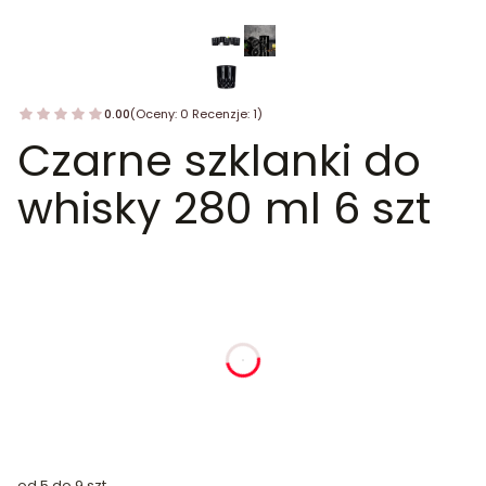
0.00
(Oceny: 0 Recenzje: 1)
Czarne szklanki do
whisky 280 ml 6 szt
dnia
godziny
minuty
sekundy
od 5 do 9 szt.