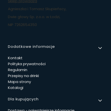
Sklep prowadzą
Agnieszka i Tomasz Skupieńscy,
Dwie głowy Sp. z.o.o. w Łodzi,
NIP 7262654350
Linki w stopce
Dodatkowe informacje
Kontakt
Polityka prywatności
Regulamin
Przepisy na drinki
Mapa strony
Katalogi
Dla kupujących
Dostawa - najważniejsze informacje