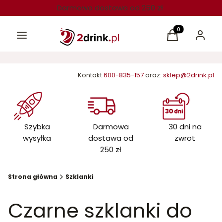
Darmowa dostawa od 250 zł
Menu
Produkty w kos
Koszyk
Zaloguj 
Kontakt
600-835-157
oraz:
sklep@2drink.pl
Szybka
Darmowa
30 dni na
wysyłka
dostawa od
zwrot
250 zł
Strona główna
Szklanki
Czarne szklanki do