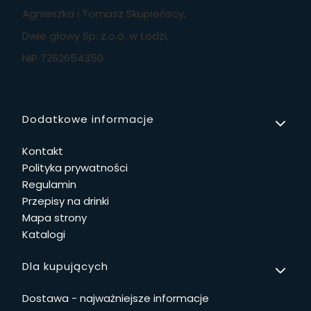
Agnieszka i Tomasz Skupieńscy,
Dwie głowy Sp. z.o.o. w Łodzi,
NIP 7262654350
Linki w stopce
Dodatkowe informacje
Kontakt
Polityka prywatności
Regulamin
Przepisy na drinki
Mapa strony
Katalogi
Dla kupujących
Dostawa - najważniejsze informacje