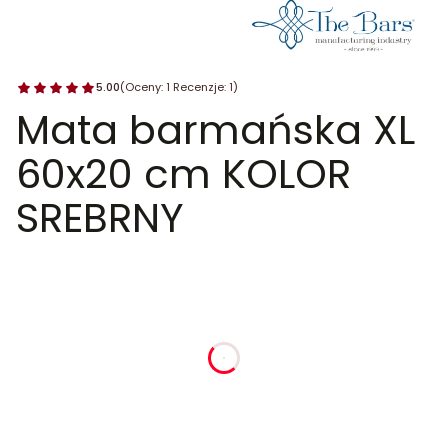
5.00
(Oceny: 1 Recenzje: 1)
Mata barmańska XL
60x20 cm KOLOR
SREBRNY
dnia
godziny
minuty
sekundy