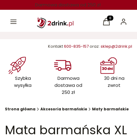
Darmowa dostawa od 250 zł
Menu
Produkty w kos
Koszyk
Zaloguj 
Kontakt
600-835-157
oraz:
sklep@2drink.pl
Szybka
Darmowa
30 dni na
wysyłka
dostawa od
zwrot
250 zł
Strona główna
Akcesoria barmańskie
Maty barmańskie
Mata barmańska XL