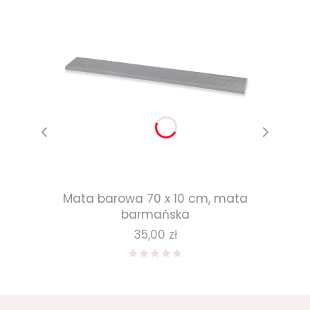
Mata barowa 70 x 10 cm, mata
barmańska
Cena
35,00 zł