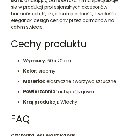
Bars
, działającą od 1999 roku. Firma specjalizuje
się w produkcji profesjonalnych akcesoriów
barmańskich, łącząc funkcjonalność, trwałość i
elegancki design ceniony przez barmanów na
całym świecie.
Cechy produktu
Wymiary:
60 x 20 cm
Kolor:
srebrny
Materiał:
elastyczne tworzywo sztuczne
Powierzchnia:
antypoślizgowa
Kraj produkcji:
Włochy
FAQ
Czy mata jest elastyczna?