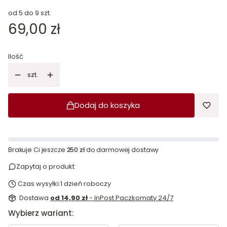
od 5 do 9 szt.
Cena
69,00 zł
Ilość
szt.
Dodaj do koszyka
Brakuje Ci jeszcze
250 zł
do darmowej dostawy
Zapytaj o produkt
Czas wysyłki:
1 dzień roboczy
Dostawa
od 14,90 zł
- InPost Paczkomaty 24/7
Wybierz wariant: