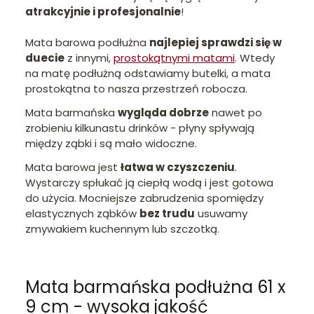
atrakcyjnie i profesjonalnie
!
Mata barowa podłużna
najlepiej sprawdzi się w
duecie
z innymi,
prostokątnymi matami
. Wtedy
na matę podłużną odstawiamy butelki, a mata
prostokątna to nasza przestrzeń robocza.
Mata barmańska
wygląda dobrze
nawet po
zrobieniu kilkunastu drinków - płyny spływają
między ząbki i są mało widoczne.
Mata barowa jest
łatwa w czyszczeniu
.
Wystarczy spłukać ją ciepłą wodą i jest gotowa
do użycia. Mocniejsze zabrudzenia spomiędzy
elastycznych ząbków
bez trudu
usuwamy
zmywakiem kuchennym lub szczotką.
Mata barmańska podłużna 61 x
9 cm - wysoka jakość