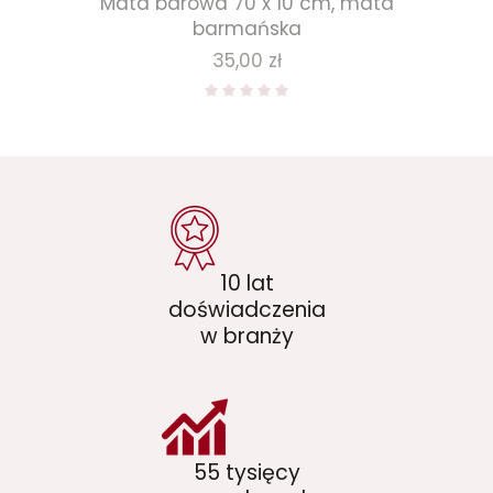
Mata barowa 70 x 10 cm, mata
barmańska
Cena
35,00 zł
10 lat
doświadczenia
w branży
55 tysięcy