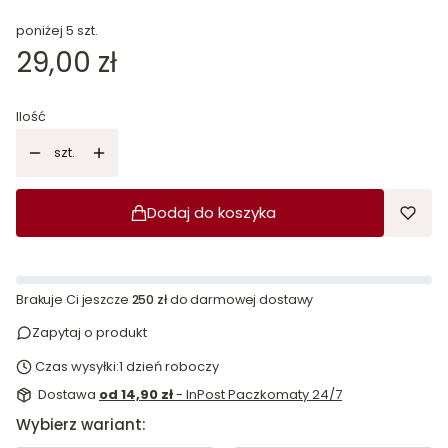
poniżej 5 szt.
Cena
29,00 zł
Ilość
szt.
Dodaj do koszyka
Brakuje Ci jeszcze
250 zł
do darmowej dostawy
Zapytaj o produkt
Czas wysyłki:
1 dzień roboczy
Dostawa
od 14,90 zł
- InPost Paczkomaty 24/7
Wybierz wariant: