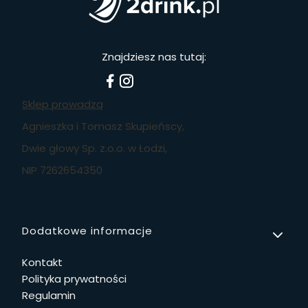
Znajdziesz nas tutaj:
Sklep prowadzą
Agnieszka i Tomasz Skupieńscy,
Dwie głowy Sp. z.o.o. w Łodzi,
NIP 7262654350
Linki w stopce
Dodatkowe informacje
Kontakt
Polityka prywatności
Regulamin