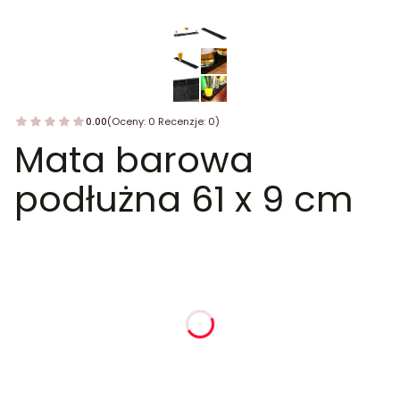
0.00
(Oceny: 0 Recenzje: 0)
Mata barowa
podłużna 61 x 9 cm
dnia
godziny
minuty
sekundy