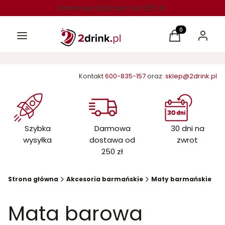
Darmowa dostawa od 250 zł
Menu
Produkty w kos
Koszyk
Zaloguj 
Kontakt
600-835-157
oraz:
sklep@2drink.pl
Szybka
Darmowa
30 dni na
wysyłka
dostawa od
zwrot
250 zł
Strona główna
Akcesoria barmańskie
Maty barmańskie
Mata barowa