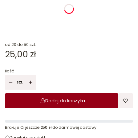
dnia
godziny
minuty
sekundy
od 20 do 50 szt.
Cena
25,00 zł
Ilość
szt.
Dodaj do koszyka
Brakuje Ci jeszcze
250 zł
do darmowej dostawy
Zapytaj o produkt