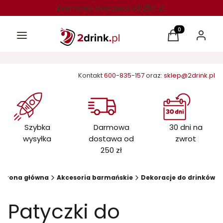
Darmowa dostawa od 250 zł
Menu
Produkty w kos
Koszyk
Zaloguj 
Kontakt
600-835-157
oraz:
sklep@2drink.pl
Szybka
Darmowa
30 dni na
wysyłka
dostawa od
zwrot
250 zł
Strona główna
Akcesoria barmańskie
Dekoracje do drinków
Patyczki do