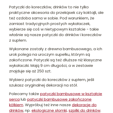
Patyczki do koreczków, drinków to nie tylko
praktyczne akcesoria do przekąsek czy koktajli, ale
też ozdoba sama w sobie. Pod warunkiem, że
zamiast tradycyjnych prostych wykałaczek,
wybierze się coś w nietypowym kształcie - takie
właśnie są nasze patyczki do drinków i koreczków
z supłem.
Wykonane zostały z drewna bambusowego, a ich
urok polega na uroczym supełku, którym są
zakończone. Patyczki są też dłuższe niż klasyczne
wykałaczki. Mają 9 cm długości, a w zestawie
znajduje się aż 250 szt.
Wybierz patyczki do koreczków z supłem, jeśli
szukasz oryginalnej dekoracji na stół.
Polecamy także
patyczki bambusowe w kształcie
serca
lub
patyczki bambusowe zakończone
kółkiem
. Wypróbuj też inne nasze
dekoracje do
drinków
, np.
ekologiczne słomki,
szpilki do drinków
.