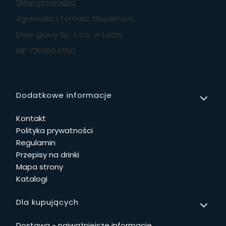
Sklep prowadzą
Agnieszka i Tomasz Skupieńscy,
Dwie głowy Sp. z.o.o. w Łodzi,
NIP 7262654350
Linki w stopce
Dodatkowe informacje
Kontakt
Polityka prywatności
Regulamin
Przepisy na drinki
Mapa strony
Katalogi
Dla kupujących
Dostawa - najważniejsze informacje