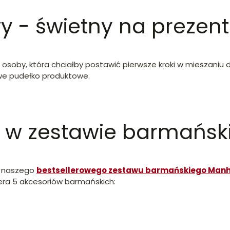
y - świetny na prezent
 osoby, która chciałby postawić pierwsze kroki w mieszaniu d
we pudełko produktowe.
y w zestawie barmańs
t naszego
bestsellerowego zestawu barmańskiego Man
iera 5 akcesoriów barmańskich: