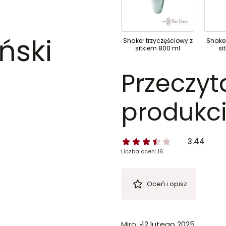
ński
Shaker trzyczęściowy z
Shaker
sitkiem 800 ml
si
Przeczyt
produkci
3.44
Liczba ocen: 16
Oceń i opisz
Miro
12 lutego 2025