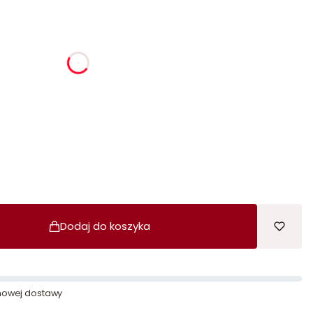
ia
godziny
minuty
sekundy
Dodaj do koszyka
owej dostawy