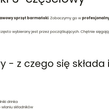
awowy sprzęt barmański
. Zobaczymy go w
profesjonaln
często wybierany jest przez początkujących. Chętnie sięgaj
 - z czego się składa i
iki drinka
 wlaniu składników