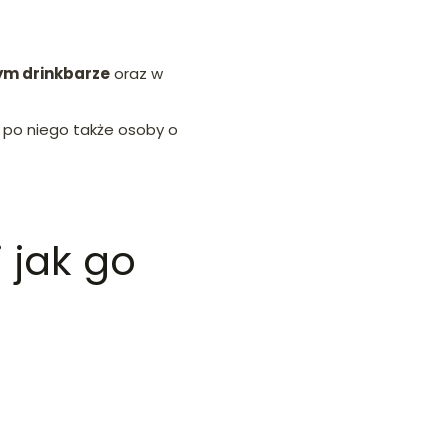
ym drinkbarze
oraz w
ą po niego także osoby o
 jak go