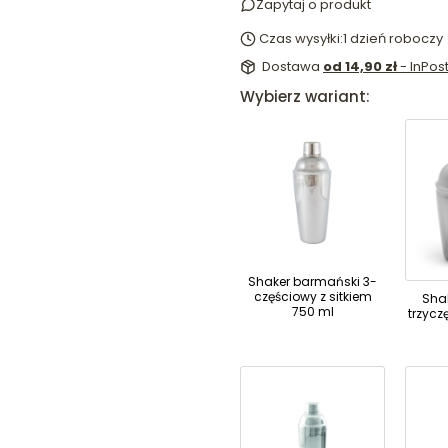
Zapytaj o produkt
Czas wysyłki:
1 dzień roboczy
Dostawa
od 14,90 zł
- InPo
Wybierz wariant:
Shaker barmański 3-
częściowy z sitkiem
Sha
750 ml
trzycz