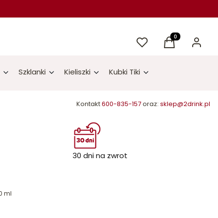
Ulubione
Produkty w kos
Koszyk
Zaloguj 
Szklanki
Kieliszki
Kubki Tiki
Kontakt
600-835-157
oraz:
sklep@2drink.pl
30 dni na zwrot
0 ml