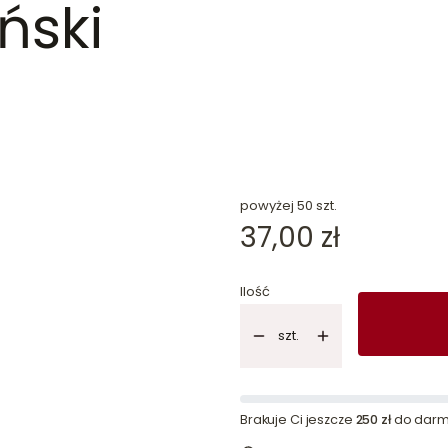
ński
dn
powyżej 50 szt.
Cena
37,00 zł
Ilość
szt.
Brakuje Ci jeszcze
250 zł
do darm