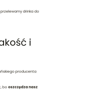
i przelewamy drinka do
akość i
duńskiego producenta
t, bo
oszczędza nasz