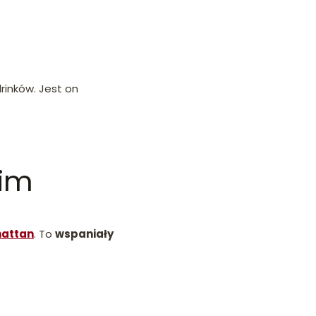
rinków. Jest on
kim
hattan
. To
wspaniały