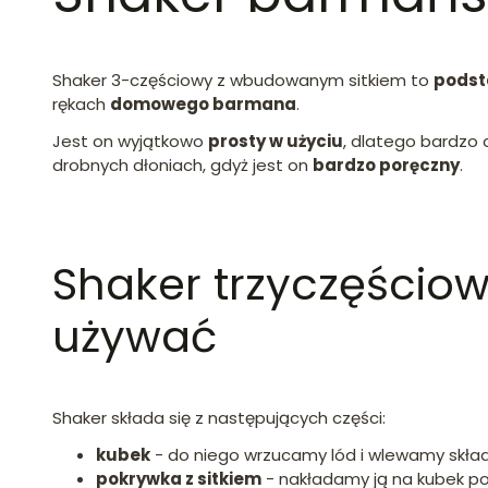
Shaker 3-częściowy z wbudowanym sitkiem to
podst
rękach
domowego barmana
.
Jest on wyjątkowo
prosty w użyciu
, dlatego bardzo 
drobnych dłoniach, gdyż jest on
bardzo poręczny
.
Shaker trzyczęściowy
używać
Shaker składa się z następujących części:
kubek
- do niego wrzucamy lód i wlewamy składn
pokrywka z sitkiem
- nakładamy ją na kubek po