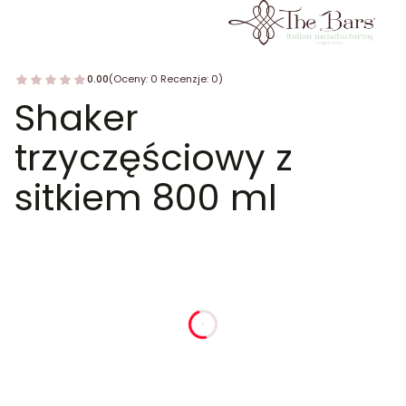
0.00
(Oceny: 0 Recenzje: 0)
Shaker
trzyczęściowy z
sitkiem 800 ml
dnia
godziny
minuty
sekundy