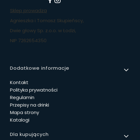
Sklep prowadzą
Agnieszka i Tomasz Skupieńscy,
Dwie głowy Sp. z.o.o. w Łodzi,
NIP 7262654350
Linki w stopce
Dodatkowe informacje
Kontakt
Polityka prywatności
Regulamin
Przepisy na drinki
Mapa strony
Katalogi
Dla kupujących