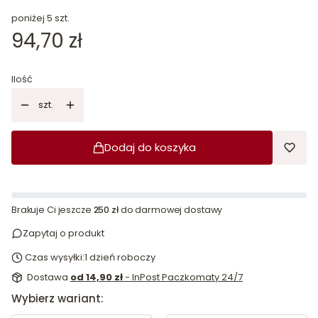
poniżej 5 szt.
Cena
94,70 zł
Ilość
szt.
Dodaj do koszyka
Brakuje Ci jeszcze
250 zł
do darmowej dostawy
Zapytaj o produkt
Czas wysyłki:
1 dzień roboczy
Dostawa
od 14,90 zł
- InPost Paczkomaty 24/7
Wybierz wariant: