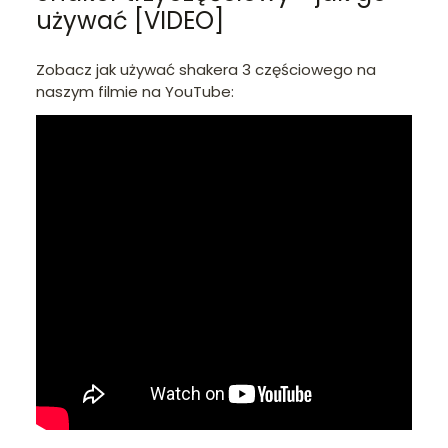
używać [VIDEO]
Zobacz jak używać shakera 3 częściowego na
naszym filmie na YouTube: