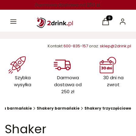
Darmowa dostawa od 250 zł
Menu
Produkty w kos
Koszyk
Zaloguj 
Kontakt
600-835-157
oraz:
sklep@2drink.pl
Szybka
Darmowa
30 dni na
wysyłka
dostawa od
zwrot
250 zł
ria barmańskie
Shakery barmańskie
Shakery trzyczęściowe
Shaker