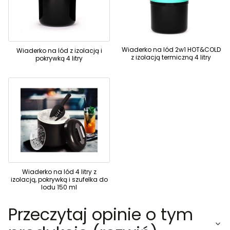
Wiaderko na lód 2w1 HOT&COLD
Wiaderko na lód z izolacją i
z izolacją termiczną 4 litry
pokrywką 4 litry
Wiaderko na lód 4 litry z
izolacją, pokrywką i szufelka do
lodu 150 ml
Przeczytaj opinie o tym