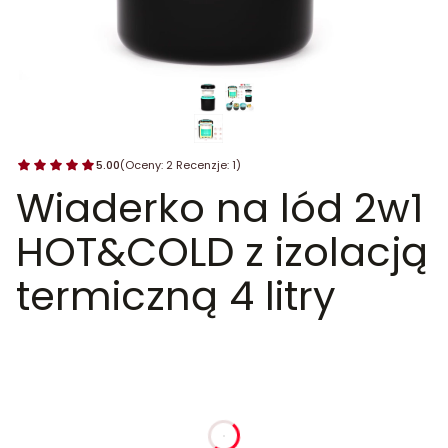
5.00
(Oceny: 2 Recenzje: 1)
Wiaderko na lód 2w1
HOT&COLD z izolacją
termiczną 4 litry
dnia
godziny
minuty
sekundy