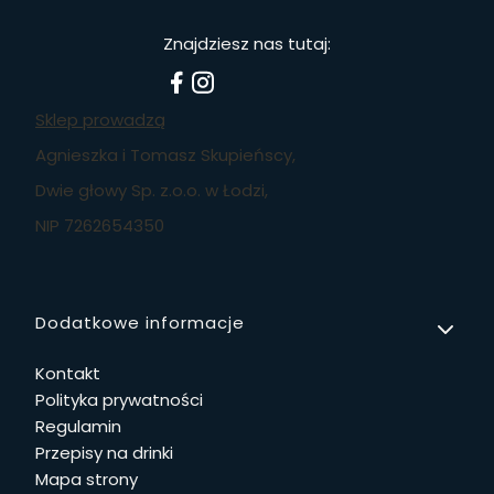
Znajdziesz nas tutaj:
Sklep prowadzą
Agnieszka i Tomasz Skupieńscy,
Dwie głowy Sp. z.o.o. w Łodzi,
NIP 7262654350
Linki w stopce
Dodatkowe informacje
Kontakt
Polityka prywatności
Regulamin
Przepisy na drinki
Mapa strony