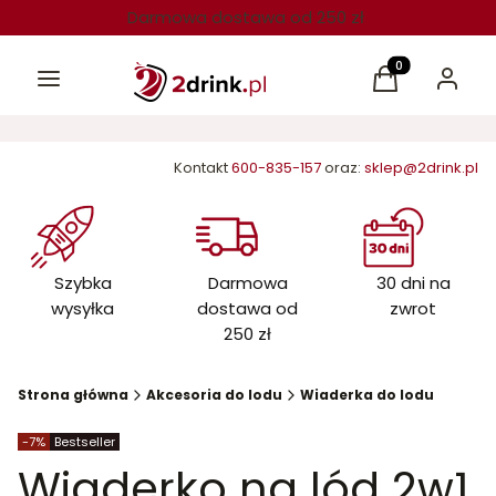
Darmowa dostawa od 250 zł
Menu
Produkty w kos
Koszyk
Zaloguj 
Kontakt
600-835-157
oraz:
sklep@2drink.pl
Szybka
Darmowa
30 dni na
wysyłka
dostawa od
zwrot
250 zł
Strona główna
Akcesoria do lodu
Wiaderka do lodu
zniżki
Etykiety produktu
-7%
Bestseller
Wiaderko na lód 2w1