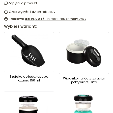
Zapytaj o produkt
Czas wysyłki:
1 dzień roboczy
Dostawa
od 14,90 zł
- InPost Paczkomaty 24/7
Wybierz wariant:
Szufelka do lodu, łopatka
Wiaderko na lód z izolacją i
czarna 150 ml
pokrywką 2,5 litra